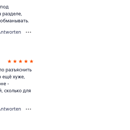
 под
в разделе,
 обманывать.
Antworten
ыло разъяснить
о ещё хуже,
не -
, сколько для
Antworten