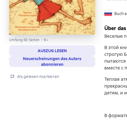
Buch a
Über das
Веселые 
Umfang 60 Seiten
6+
В этой кн
AUSZUG LESEN
строгую Б
Neuerscheinungen des Autors
пытаются
abonnieren
вместе с 
Als gelesen markieren
Теплая ат
прекрасны
детям, и 
В формате