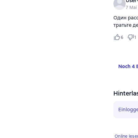
User
7 Mai
Один расс
тратьте д
6
1
Noch 4 
Hinterla
Einlogg
Online lese