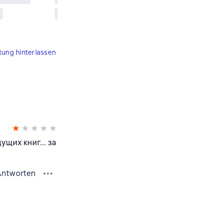
tung hinterlassen
щих книг... за
Antworten