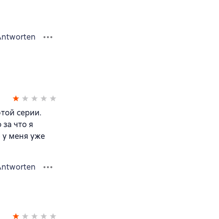
Antworten
той серии.
 за что я
 у меня уже
Antworten