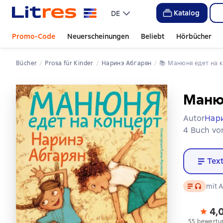
Katalog
DE
Promo-Code
Neuerscheinungen
Beliebt
Hörbücher
Bücher
Prosa für Kinder
Наринэ Абгарян
📚 
Манюня едет на 
Манюн
Autor
Нар
4 Buch von
Tex
Text
, Audiofo
mit A
4,
55 bewertu