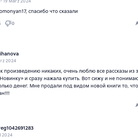
19 März 2024
omonyan17, спасибо что сказали
6
0
lihanova
rz 2024
к произведению никаких, очень люблю все рассказы из э
Новинку» и сразу нажала купить. Вот сижу и не понимаю
олько денег. Мне продали под видом новой книги то, что
н!!!!
reg1042691283
l 2024