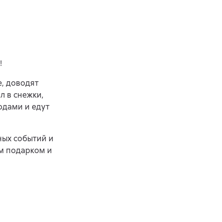
!
е, доводят
л в снежки,
одами и едут
ных событий и
ым подарком и