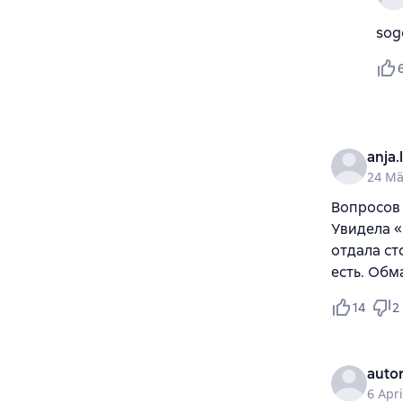
sog
anja.
24 Mä
Вопросов 
Увидела «
отдала ст
есть. Обма
14
2
auto
6 Apri