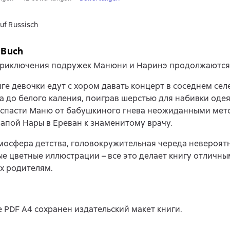
uf Russisch
 Buch
приключения подружек Манюни и Наринэ продолжаются
иге девочки едут с хором давать концерт в соседнем сел
а до белого каления, поиграв шерстью для набивки одея
 спасти Маню от бабушкиного гнева неожиданными мет
папой Нары в Ереван к знаменитому врачу.
мосфера детства, головокружительная череда невероят
е цветные иллюстрации – все это делает книгу отличн
их родителям.
 PDF A4 сохранен издательский макет книги.