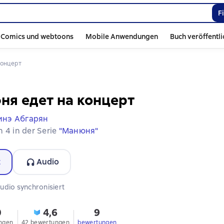
F
Comics und webtoons
Mobile Anwendungen
Buch veröffentl
концерт
я едет на концерт
инэ Абгарян
 4 in der Serie
"Манюня"
t
Audio
rmat verfügbar
udio synchronisiert
0
4,6
9
ngen
42 bewertungen
bewertungen