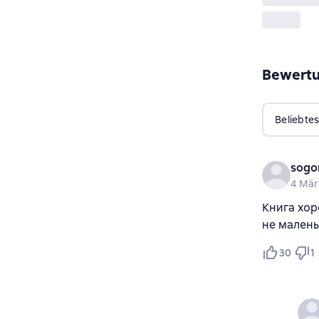
Bewert
Beliebtes
sogo
4 Mär
Книга хор
не малень
30
1