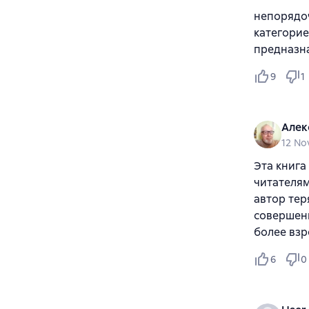
непорядоч
категорие
предназна
9
1
Алек
12 No
Эта книга
читателям
автор тер
совершенн
более взр
6
0