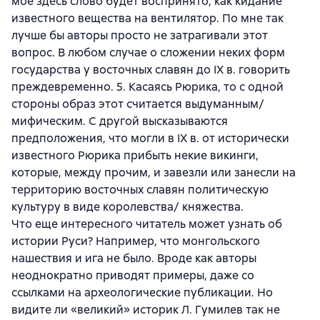
мое здесь слово будет воспринято, как кидание
известного вещества на вентилятор. По мне так
лучше бы авторы просто не затрагивали этот
вопрос. В любом случае о сложении неких форм
государства у восточных славян до IX в. говорить
преждевременно. 5. Касаясь Рюрика, то с одной
стороны образ этот считается выдуманным/
мифическим. С другой высказываются
предположения, что могли в IX в. от исторически
известного Рюрика прибыть некие викинги,
которые, между прочим, и завезли или занесли на
территорию восточных славян политическую
культуру в виде королевства/ княжества.
Что еще интересного читатель может узнать об
истории Руси? Например, что монгольского
нашествия и ига не было. Вроде как авторы
неоднократно приводят примеры, даже со
ссылками на археологические публикации. Но
видите ли «великий» историк Л. Гумилев так не