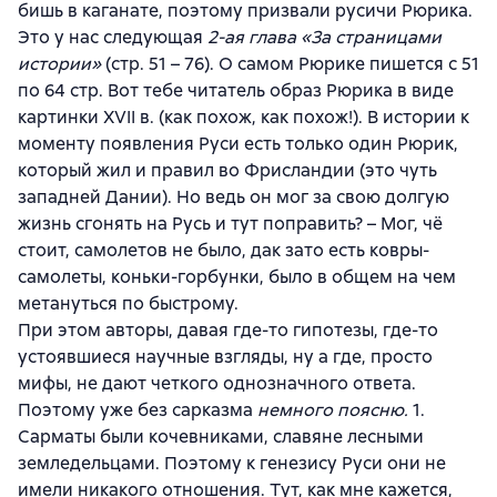
бишь в каганате, поэтому призвали русичи Рюрика.
Это у нас следующая
2-ая глава «За страницами
истории»
(стр. 51 – 76). О самом Рюрике пишется с 51
по 64 стр. Вот тебе читатель образ Рюрика в виде
картинки XVII в. (как похож, как похож!). В истории к
моменту появления Руси есть только один Рюрик,
который жил и правил во Фрисландии (это чуть
западней Дании). Но ведь он мог за свою долгую
жизнь сгонять на Русь и тут поправить? – Мог, чё
стоит, самолетов не было, дак зато есть ковры-
самолеты, коньки-горбунки, было в общем на чем
метануться по быстрому.
При этом авторы, давая где-то гипотезы, где-то
устоявшиеся научные взгляды, ну а где, просто
мифы, не дают четкого однозначного ответа.
Поэтому уже без сарказма
немного поясню.
1.
Сарматы были кочевниками, славяне лесными
земледельцами. Поэтому к генезису Руси они не
имели никакого отношения. Тут, как мне кажется,