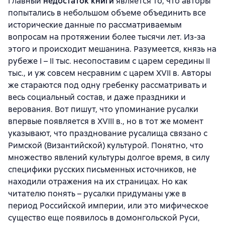
Главный
недостаток книги
является то, что авторы
попытались в небольшом объеме объединить все
исторические данные по рассматриваемым
вопросам на протяжении более тысячи лет. Из-за
этого и происходит мешанина. Разумеется, князь на
рубеже I – II тыс. несопоставим с царем середины II
тыс., и уж совсем несравним с царем XVII в. Авторы
же стараются под одну гребенку рассматривать и
весь социальный состав, и даже праздники и
верования. Вот пишут, что упоминание русалки
впервые появляется в XVIII в., но в тот же момент
указывают, что празднование русалища связано с
Римской (Византийской) культурой. Понятно, что
множество явлений культуры долгое время, в силу
специфики русских письменных источников, не
находили отражения на их страницах. Но как
читателю понять – русалки придуманы уже в
период Российской империи, или это мифическое
существо еще появилось в домонгольской Руси,