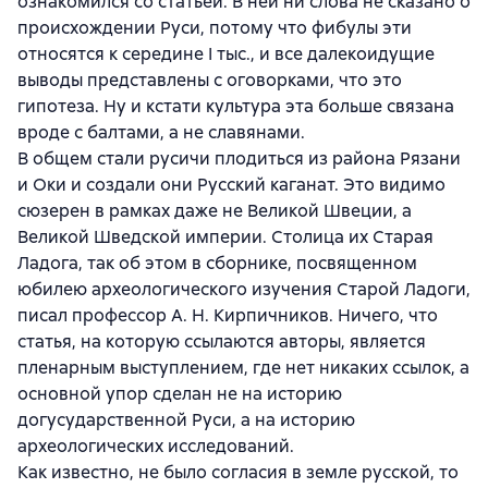
ознакомился со статьей. В ней ни слова не сказано о
происхождении Руси, потому что фибулы эти
относятся к середине I тыс., и все далекоидущие
выводы представлены с оговорками, что это
гипотеза. Ну и кстати культура эта больше связана
вроде с балтами, а не славянами.
В общем стали русичи плодиться из района Рязани
и Оки и создали они Русский каганат. Это видимо
сюзерен в рамках даже не Великой Швеции, а
Великой Шведской империи. Столица их Старая
Ладога, так об этом в сборнике, посвященном
юбилею археологического изучения Старой Ладоги,
писал профессор А. Н. Кирпичников. Ничего, что
статья, на которую ссылаются авторы, является
пленарным выступлением, где нет никаких ссылок, а
основной упор сделан не на историю
догусударственной Руси, а на историю
археологических исследований.
Как известно, не было согласия в земле русской, то