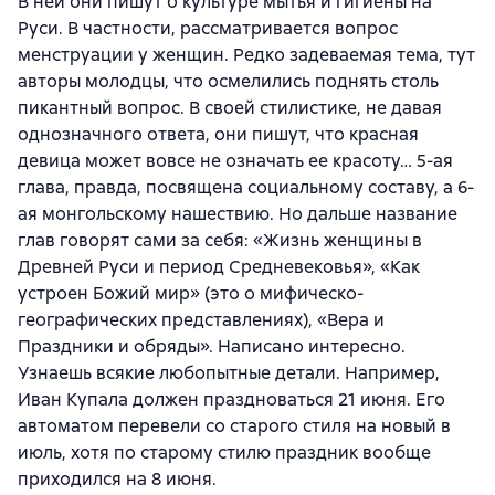
В ней они пишут о культуре мытья и гигиены на
Руси. В частности, рассматривается вопрос
менструации у женщин. Редко задеваемая тема, тут
авторы молодцы, что осмелились поднять столь
пикантный вопрос. В своей стилистике, не давая
однозначного ответа, они пишут, что красная
девица может вовсе не означать ее красоту… 5-ая
глава, правда, посвящена социальному составу, а 6-
ая монгольскому нашествию. Но дальше название
глав говорят сами за себя: «Жизнь женщины в
Древней Руси и период Средневековья», «Как
устроен Божий мир» (это о мифическо-
географических представлениях), «Вера и
Праздники и обряды». Написано интересно.
Узнаешь всякие любопытные детали. Например,
Иван Купала должен праздноваться 21 июня. Его
автоматом перевели со старого стиля на новый в
июль, хотя по старому стилю праздник вообще
приходился на 8 июня.