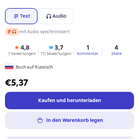
Text
Audio
Text
, Audioformat verfügbar
mit Audio synchronisiert
4,8
3,7
1
4
7 bewertungen
111 bewertungen
kommentar
zitate
Buch auf Russisch
€5,37
Kaufen und herunterladen
In den Warenkorb legen