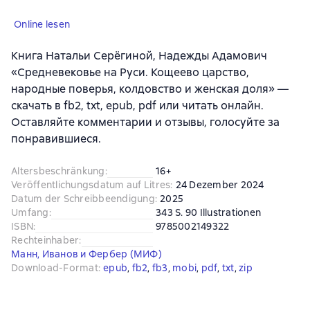
Online lesen
Книга Натальи Серёгиной, Надежды Адамович
«Средневековье на Руси. Кощеево царство,
народные поверья, колдовство и женская доля» —
скачать в fb2, txt, epub, pdf или читать онлайн.
Оставляйте комментарии и отзывы, голосуйте за
понравившиеся.
Altersbeschränkung
:
16+
Veröffentlichungsdatum auf Litres
:
24 Dezember 2024
Datum der Schreibbeendigung
:
2025
Umfang
:
343 S. 90 Illustrationen
ISBN
:
9785002149322
Rechteinhaber
:
Манн, Иванов и Фербер (МИФ)
Download-Format
:
epub
, 
fb2
, 
fb3
, 
mobi
, 
pdf
, 
txt
, 
zip