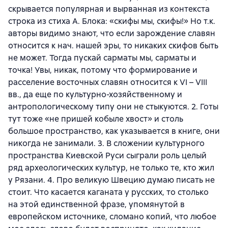
скрывается популярная и вырванная из контекста
строка из стиха А. Блока: «скифы мы, скифы!» Но т.к.
авторы видимо знают, что если зарождение славян
относится к нач. нашей эры, то никаких скифов быть
не может. Тогда пускай сарматы мы, сарматы и
точка! Увы, никак, потому что формирование и
расселение восточных славян относится к VI – VIII
вв., да еще по культурно-хозяйственному и
антропологическому типу они не стыкуются. 2. Готы
тут тоже «не пришей кобыле хвост» и столь
большое пространство, как указывается в книге, они
никогда не занимали. 3. В сложении культурного
пространства Киевской Руси сыграли роль целый
ряд археологических культур, не только те, кто жил
у Рязани. 4. Про великую Швецию думаю писать не
стоит. Что касается каганата у русских, то столько
на этой единственной фразе, упомянутой в
европейском источнике, сломано копий, что любое