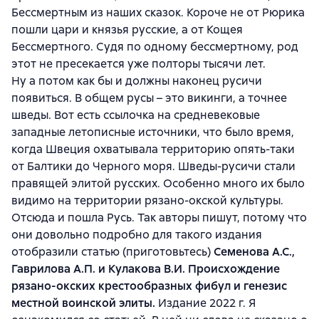
Бессмертным из наших сказок. Короче не от Рюрика
пошли цари и князья русские, а от Кощея
Бессмертного. Судя по одному бессмертному, род
этот не пресекается уже полторы тысячи лет.
Ну а потом как бы и должны наконец русичи
появиться. В общем русы – это викинги, а точнее
шведы. Вот есть ссылочка на средневековые
западные летописные источники, что было время,
когда Швеция охватывала территорию опять-таки
от Балтики до Черного моря. Шведы-русичи стали
правящей элитой русских. Особенно много их было
видимо на территории рязано-окской культуры.
Отсюда и пошла Русь. Так авторы пишут, потому что
они довольно подробно для такого издания
отобразили статью (приготовьтесь)
Семенова А.С.,
Гаврилова А.П. и Кулакова В.И. Происхождение
рязано-окских крестообразных фибул и генезис
местной воинской элиты.
Издание 2022 г. Я