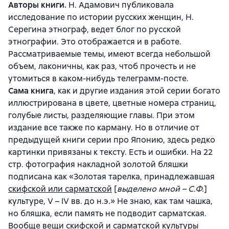
Авторы книги.
Н. Адамович публиковала
исследование по истории русских женщин, Н.
Серегина этнограф, ведет блог по русской
этнографии. Это отображается и в работе.
Рассматриваемые темы, имеют всегда небольшой
объем, лаконичны, как раз, чтоб прочесть и не
утомиться в каком-нибудь телеграмм-посте.
Сама книга
, как и другие издания этой серии богато
иллюстрирована в цвете, цветные номера страниц,
голубые листы, разделяющие главы. При этом
издание все также по карману. Но в отличие от
предыдущей книги серии про Японию, здесь редко
картинки привязаны к тексту. Есть и ошибки. На 22
стр. фотография накладной золотой бляшки
подписана как «Золотая тарелка, принадлежавшая
скифской или сарматской
[
выделено мной – С.Ф.
]
культуре, V – IV вв. до н.э.» Не знаю, как там чашка,
но бляшка, если память не подводит сарматская.
Вообще вещи скифской и сарматской культуры