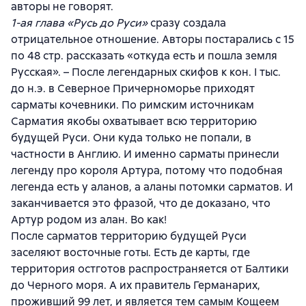
авторы не говорят.
1-ая глава «Русь до Руси»
сразу создала
отрицательное отношение. Авторы постарались с 15
по 48 стр. рассказать «откуда есть и пошла земля
Русская». – После легендарных скифов к кон. I тыс.
до н.э. в Северное Причерноморье приходят
сарматы кочевники. По римским источникам
Сарматия якобы охватывает всю территорию
будущей Руси. Они куда только не попали, в
частности в Англию. И именно сарматы принесли
легенду про короля Артура, потому что подобная
легенда есть у аланов, а аланы потомки сарматов. И
заканчивается это фразой, что де доказано, что
Артур родом из алан. Во как!
После сарматов территорию будущей Руси
заселяют восточные готы. Есть де карты, где
территория остготов распространяется от Балтики
до Черного моря. А их правитель Германарих,
проживший 99 лет, и является тем самым Кощеем