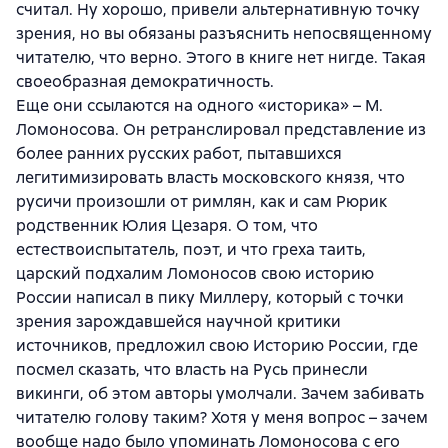
считал. Ну хорошо, привели альтернативную точку
зрения, но вы обязаны разъяснить непосвященному
читателю, что верно. Этого в книге нет нигде. Такая
своеобразная демократичность.
Еще они ссылаются на одного «историка» – М.
Ломоносова. Он ретранслировал представление из
более ранних русских работ, пытавшихся
легитимизировать власть московского князя, что
русичи произошли от римлян, как и сам Рюрик
родственник Юлия Цезаря. О том, что
естествоиспытатель, поэт, и что греха таить,
царский подхалим Ломоносов свою историю
России написал в пику Миллеру, который с точки
зрения зарождавшейся научной критики
источников, предложил свою Историю России, где
посмел сказать, что власть на Русь принесли
викинги, об этом авторы умолчали. Зачем забивать
читателю голову таким? Хотя у меня вопрос – зачем
вообще надо было упоминать Ломоносова с его