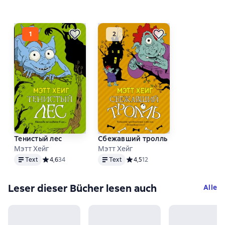
Тенистый лес
Сбежавший тролль
Мэтт Хейг
Мэтт Хейг
Text
Text
Text
Средний рейтинг 4,6 на основе 34 оценок
4,6
34
Text
Средний рейтинг 4,5 на основе 1
4,5
12
Leser dieser Bücher lesen auch
Alle