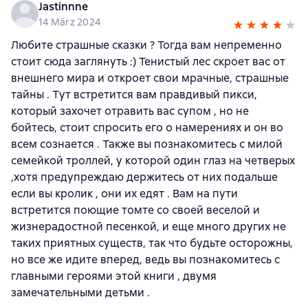
Jastinnne
14 März 2024
Любите страшные сказки ? Тогда вам непременно
стоит сюда заглянуть :) Тенистый лес скроет вас от
внешнего мира и откроет свои мрачные, страшные
тайны . Тут встретится вам правдивый пикси,
который захочет отравить вас супом , но не
бойтесь, стоит спросить его о намерениях и он во
всем сознается . Также вы познакомитесь с милой
семейкой троллей, у которой один глаз на четверых
,хотя предупреждаю держитесь от них подальше
если вы кролик , они их едят . Вам на пути
встретится поющие томте со своей веселой и
жизнерадостной песенкой, и еще много других не
таких приятных существ, так что будьте осторожны,
но все же идите вперед, ведь вы познакомитесь с
главными героями этой книги , двумя
замечательными детьми .