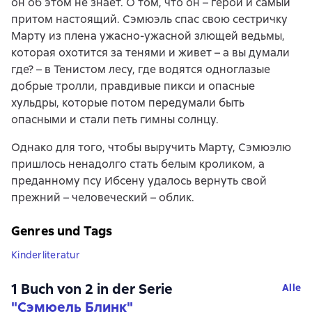
он об этом не знает. О том, что он – герой и самый
притом настоящий. Сэмюэль спас свою сестричку
Марту из плена ужасно-ужасной злющей ведьмы,
которая охотится за тенями и живет – а вы думали
где? – в Тенистом лесу, где водятся одноглазые
добрые тролли, правдивые пикси и опасные
хульдры, которые потом передумали быть
опасными и стали петь гимны солнцу.
Однако для того, чтобы выручить Марту, Сэмюэлю
пришлось ненадолго стать белым кроликом, а
преданному псу Ибсену удалось вернуть свой
прежний – человеческий – облик.
Genres und Tags
Kinderliteratur
1 Buch von 2 in der Serie
Alle
"Сэмюель Блинк"