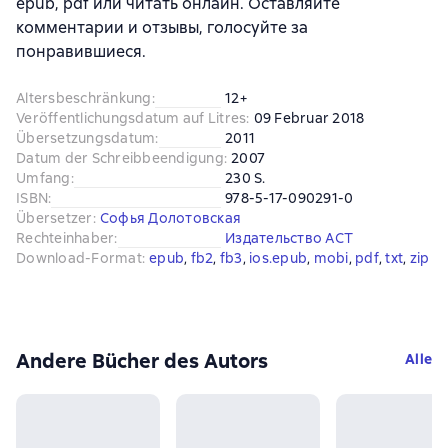
epub, pdf или читать онлайн. Оставляйте
комментарии и отзывы, голосуйте за
понравившиеся.
Altersbeschränkung
:
12+
Veröffentlichungsdatum auf Litres
:
09 Februar 2018
Übersetzungsdatum
:
2011
Datum der Schreibbeendigung
:
2007
Umfang
:
230 S.
ISBN
:
978-5-17-090291-0
Übersetzer
:
Софья Долотовская
Rechteinhaber
:
Издательство АСТ
Download-Format
:
epub
, 
fb2
, 
fb3
, 
ios.epub
, 
mobi
, 
pdf
, 
txt
, 
zip
Andere Bücher des Autors
Alle