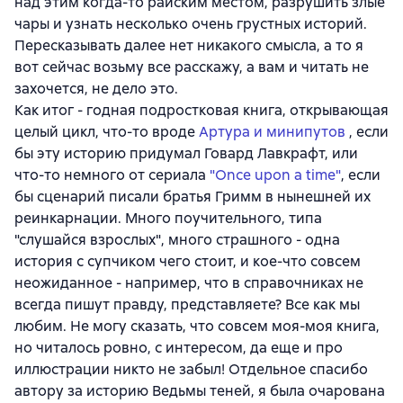
над этим когда-то райским местом, разрушить злые
чары и узнать несколько очень грустных историй.
Пересказывать далее нет никакого смысла, а то я
вот сейчас возьму все расскажу, а вам и читать не
захочется, не дело это.
Как итог - годная подростковая книга, открывающая
целый цикл, что-то вроде
Артура и минипутов
, если
бы эту историю придумал Говард Лавкрафт, или
что-то немного от сериала
"Once upon a time"
, если
бы сценарий писали братья Гримм в нынешней их
реинкарнации. Много поучительного, типа
"слушайся взрослых", много страшного - одна
история с супчиком чего стоит, и кое-что совсем
неожиданное - например, что в справочниках не
всегда пишут правду, представляете? Все как мы
любим. Не могу сказать, что совсем моя-моя книга,
но читалось ровно, с интересом, да еще и про
иллюстрации никто не забыл! Отдельное спасибо
автору за историю Ведьмы теней, я была очарована