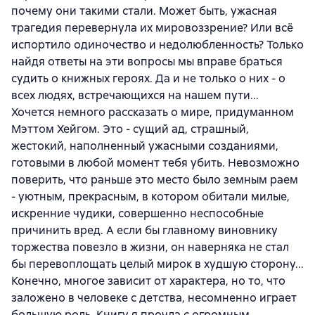
почему они такими стали. Может быть, ужасная
трагедия перевернула их мировоззрение? Или всё
испортило одиночество и недолюбленность? Только
найдя ответы на эти вопросы мы вправе браться
судить о книжных героях. Да и не только о них - о
всех людях, встречающихся на нашем пути...
Хочется немного рассказать о мире, придуманном
Мэттом Хейгом. Это - сущий ад, страшный,
жестокий, наполненный ужасными созданиями,
готовыми в любой момент тебя убить. Невозможно
поверить, что раньше это место было земным раем
- уютным, прекрасным, в котором обитали милые,
искренние чудики, совершенно неспособные
причинить вред. А если бы главному виновнику
торжества повезло в жизни, он наверняка не стал
бы перевоплощать целый мирок в худшую сторону...
Конечно, многое зависит от характера, но то, что
заложено в человеке с детства, несомненно играет
большую роль. Книгу я прочла с огромным