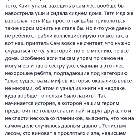
того, Каин упаси, заходить в сам лес, вообще бы
навострила уши и сидела сиднем дома. Тетя Ида же
взрослая, тетя Ида просто так дабы приколоться
такие корки мочить не стала бы. Но я-то уже давно
не ребенок, грабли коллекционирую только так, а
вот наш приятель Сэм вовсе не считает, что нужно
слушаться тетку, у которой, по его мнению, не все
дома. Особенно если ты сам упрям по самое не
могу и если твою сестру уже сманили в этот лес
нехорошие ребята, подпадающие под категорию
"злые существа из мифов, которые оказались вовсе
не мифами, об этом я узнал из книги на чердаке,
куда вообще-то нельзя было лазить". Так
начинается история, в которой нашим героям
предстоит не только спасти-найти друг друга, но и
не спасти несколько пленников, выяснить, что же на
самом деле случилось давным-давно с Тенистым
лесом, кто виноват в проклятьях и зле, нависшем