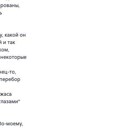
ированы,
ь
у, какой он
 и так
ком,
 некоторые
нец-то,
ь перебор
ужаса
"глазами"
По-моему,