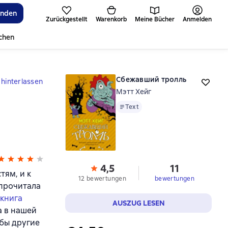
inden
Zurückgestellt
Warenkorb
Meine Bücher
Anmelden
ichen
Сбежавший тролль
hinterlassen
Мэтт Хейг
Text
Text
4,5
11
тям, и к
12 bewertungen
bewertungen
 прочитала
 книга
AUSZUG LESEN
а в нашей
обы другие