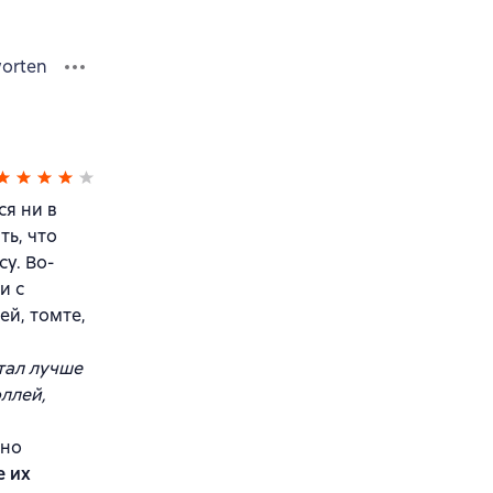
orten
ся ни в
ть, что
су. Во-
и с
й, томте,
стал лучше
оллей,
пно
е их