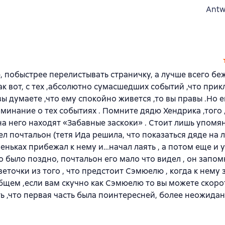
Antw
ю, побыстрее перелистывать страничку, а лучше всего бе
ак вот, с тех ,абсолютно сумасшедших событий ,что при
вы думаете ,что ему спокойно живется ,то вы правы .Но 
оминание о тех событиях . Помните дядю Хендрика ,того 
 на него находят «Забавные заскоки» . Стоит лишь упомя
ел почтальон (тетя Ида решила, что показаться дяде на 
реньках прибежал к нему и…начал лаять , а потом еще и у
но было поздно, почтальон его мало что видел , он запом
еточки из того , что предстоит Сэмюелю , когда к нему 
бщем ,если вам скучно как Сэмюелю то вы можете скоро
ь ,что первая часть была поинтересней, более неожида