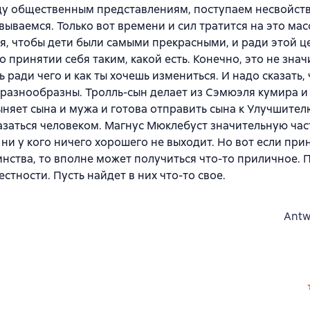
оду общественным представлениям, поступаем несвойс
ываемся. Только вот времени и сил тратится на это мас
ся, чтобы дети были самыми прекрасными, и ради этой ц
 принятии себя таким, какой есть. Конечно, это не значи
ради чего и как ты хочешь измениться. И надо сказать, 
 разнообразны. Тролль-сын делает из Сэмюэля кумира 
няет сына и мужа и готова отправить сына к Улучшител
азаться человеком. Магнус Мюклебуст значительную час
 ни у кого ничего хорошего не выходит. Но вот если при
оинства, то вполне может получиться что-то приличное. 
стности. Пусть найдет в них что-то свое.
Antw