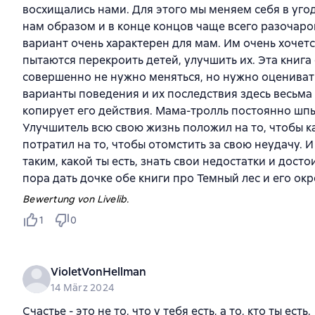
восхищались нами. Для этого мы меняем себя в уг
нам образом и в конце концов чаще всего разочаров
вариант очень характерен для мам. Им очень хочет
пытаются перекроить детей, улучшить их. Эта книга о
совершенно не нужно меняться, но нужно оценивать 
варианты поведения и их последствия здесь весьма
копирует его действия. Мама-тролль постоянно шпы
Улучшитель всю свою жизнь положил на то, чтобы к
потратил на то, чтобы отомстить за свою неудачу. И
таким, какой ты есть, знать свои недостатки и дост
пора дать дочке обе книги про Темный лес и его окре
Bewertung von Livelib.
1
0
VioletVonHellman
14 März 2024
Счастье - это не то, что у тебя есть, а то, кто ты есть.