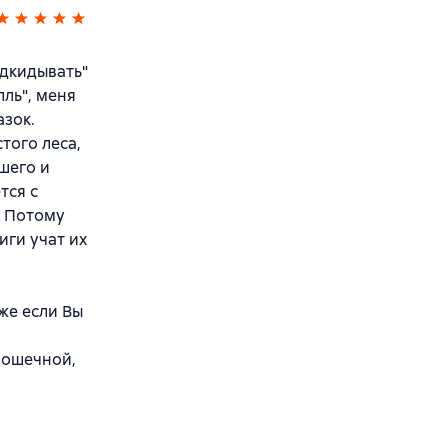
одкидывать"
лль", меня
азок.
того леса,
шего и
тся с
? Потому
иги учат их
аже если Вы
крошечной,