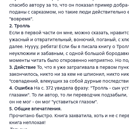
спасибо автору за то, что он показал пример добр
поданы с сарказмом, но такие люди действительно ес
"вовремя".
2. Тролль
Если в первой части он мне, можно сказать, нравитс
ужасный и отвратительный, вонючий, поганый, с х
далее. Нуууу, ребята! Если бы я писала книгу о Тро
неуклюжим и забавным, с одной большой бородавкой
моменты читать было откровенно неприятно. Но под
3. Действие
То, что я уже затрагивала в первом пунк
закончилось, никто ни за кем не шпионил, никто ник
"совпадений, влекущих за собой дурные последствия"
4. Ошибка
На с. 372 увидела фразу: "Тролль - сын 
глазами". То ли автор, то ли переводчик подзабыли, 
он не мог - он мог "уставиться глазом".
5. Общие впечатления.
Прочитано быстро. Книга захватила, хоть и не с пе
книга неплохая!