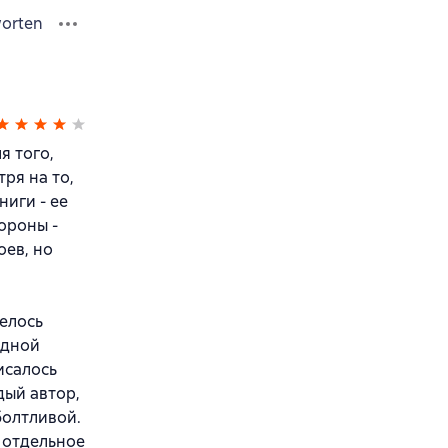
orten
я того,
ря на то,
ниги - ее
ороны -
оев, но
телось
одной
исалось
дый автор,
болтливой.
И отдельное