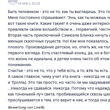
14 März 2024
Быть человеком - это не то, как ты выглядишь. Это 
Меня постоянно спрашивают: "Ань, как ты можешь чит
вот такие книги. Какие такие? А очень даже интерес
привлекли своим волшебством и... Норвегией. Честн
Вторая часть приключений Сэмюэле Блинка ничуть н
меньше сказочных существ. Но! Как мне показалось,
плохого. Произведение детское, но, опять же, не тол
первого взгляда. Есть счастливый конец, да, но в бо
что жизнь не идеальна, а детям очень часто об этом
пониманию.
Счастье - это не то, что у тебя есть, а то,
кто
ты есть.
А самое главное, чему учит эта книга - никогда не 
и Тролль). Это так просто, но часто ли мы задумыва
...Никогда не сдавайся. Никогда. Потому что надежд
как тоненький луч света, пробивающийся сквозь щел
прислушивается к тем, кто верит в нее, и тогда она
Bewertung von Livelib.