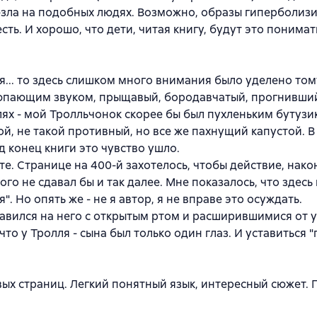
а-зла на подобных людях. Возможно, образы гиперболиз
ть. И хорошо, что дети, читая книгу, будут это понимат
я... то здесь слишком много внимания было уделено том
люпающим звуком, прыщавый, бородавчатый, прогнивший
ллях - мой Тролльчонок скорее бы был пухленьким бутузи
, не такой противный, но все же пахнущий капустой. В
 конец книги это чувство ушло.
те. Странице на 400-й захотелось, чтобы действие, нако
ого не сдавал бы и так далее. Мне показалось, что здес
. Но опять же - не я автор, я не вправе это осуждать.
уставился на него с открытым ртом и расширившимися от 
что у Тролля - сына был только один глаз. И уставиться 
рвых страниц. Легкий понятный язык, интересный сюжет. 