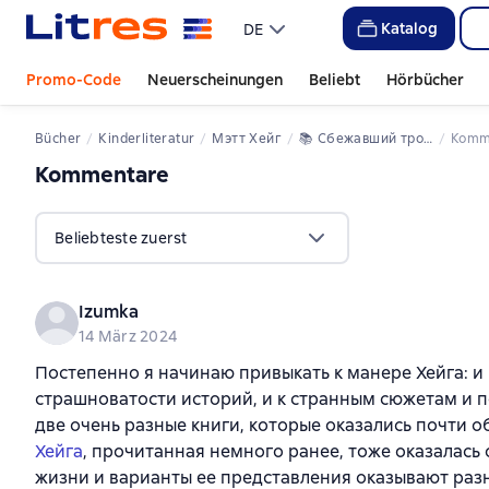
Katalog
DE
Promo-Code
Neuerscheinungen
Beliebt
Hörbücher
Bücher
Kinderliteratur
Мэтт Хейг
📚 
Сбежавший тролль
Kom
Kommentare
,
11 Bewertungen
Beliebteste zuerst
Izumka
14 März 2024
Постепенно я начинаю привыкать к манере Хейга: и 
страшноватости историй, и к странным сюжетам и п
две очень разные книги, которые оказались почти об
Хейга
, прочитанная немного ранее, тоже оказалась о
жизни и варианты ее представления оказывают разн