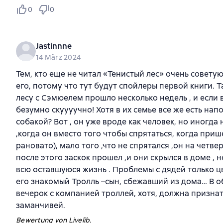
0
0
Jastinnne
14 März 2024
Тем, кто еще не читал «Тенистый лес» очень совету
его, потому что тут будут спойлеры первой книги. Т
лесу с Сэмюелем прошло несколько недель , и если 
безумно скуууучно! Хотя в их семье все же есть нап
собакой? Вот , он уже вроде как человек, но иногда
,когда он вместо того чтобы спрятаться, когда приш
рановато), мало того ,что не спрятался ,он на четве
после этого заскок прошел ,и они скрылся в доме , 
всю оставшуюся жизнь . Проблемы с дядей только цв
его знакомый Тролль –сын, сбежавший из дома… В о
вечерок с компанией троллей, хотя, должна признат
заманчивей.
Bewertung von Livelib.