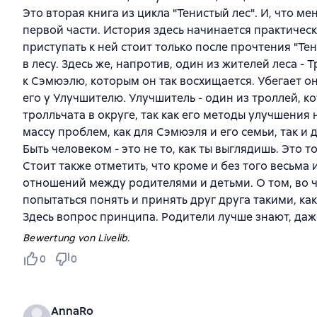
Это вторая книга из цикла "Тенистый лес". И, что 
первой части. История здесь начинается практически
приступать к ней стоит только после прочтения "Те
в лесу. Здесь же, напротив, один из жителей леса - 
к Сэмюэлю, которым он так восхищается. Убегает о
его у Улучшителю. Улучшитель - один из троллей, кот
тролльчата в округе, так как его методы улучшения
массу проблем, как для Сэмюэля и его семьи, так и д
Быть человеком - это не то, как ты выглядишь. Это 
Стоит также отметить, что кроме и без того весьм
отношений между родителями и детьми. О том, во 
попытаться понять и принять друг друга такими, как
Здесь вопрос принципа. Родители лучше знают, даж
Bewertung von Livelib.
0
0
AnnaRo