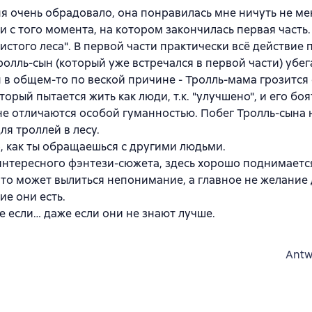
меня очень обрадовало, она понравилась мне ничуть не м
 с того момента, на котором закончилась первая часть.
нистого леса". В первой части практически всё действие
Тролль-сын (который уже встречался в первой части) убег
н в общем-то по веской причине - Тролль-мама грозится
орый пытается жить как люди, т.к. "улучшено", и его боя
 не отличаются особой гуманностью. Побег Тролль-сына 
ля троллей в лесу.
то, как ты обращаешься с другими людьми.
а интересного фэнтези-сюжета, здесь хорошо поднимаетс
что может вылиться непонимание, а главное не желание
ие они есть.
е если… даже если они не знают лучше.
Antw