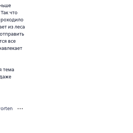
еньше
 Так что
 проходило
ает из леса
 отправить
тся все
навлекает
я тема
 даже
orten