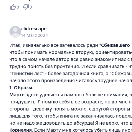
0
0
clickescape
14 März 2024
Итак, изначально все затевалось ради "
Сбежавшего 
чтобы понимать нормально вторую, ориентироваться 
что в самом начале автор все равно знакомит нас с
трудно понять без прочтения. И если сравнивать - 
"Тенистый лес" - более загадочная книга; а "Сбежавш
начало этого произведения читалось труднее начал
1. Образы.
Марте
здесь уделяется намного больше внимания, че
придушить. Я помню себя в ее возрасте, но во мне н
стороны - девочку понять можно, с другой стороны -
лишь для того, чтобы книга не заканчивалась подоль
но не надо же доводить до абсурда! Я не верю, что
Корнелия
. Если Марту мне хотелось убить лишь иног