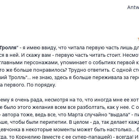
Antw
Тролля
" - я имею ввиду, что читала первую часть лишь дл
в ней. И скажу вам - первую часть читать стоит. Несмот
 главными персонажами, упоминает о событиях первой к
что же больше понравилось? Трудно ответить. С одной ст
ий Тролль"... не знаю, здесь я больше переживала за гер
а первого. По порядку.
му я очень рада, несмотря на то, что иногда мне ее хо
е было этого желания всем все разболтать, как у нее. С 
 автора тоже, ведь все, что Марта случайно "выдала" - п
ше, чтобы были перипетии. В целом - да, так делает каж
 девчонка в некоторые моменты может быть настолько... 
да, то Корнелию (вместе с ее супер-папашей) - всегда! 