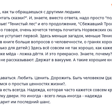
то, как ты обращаешься с другими людьми.
ать сказки?". И, знаете, вместо ответа, надо просто "п
ные! "Тенистый лес" и его продолжение, "Сбежавший Тро
о говоря, очень хочется теперь почитать Норвежских ск
е уступает первой. Здесь меньше загадок, меньше Тенис
 в книге больше вопросов о человечности, о гранях хоро
ько для детей:) Здесь всё совсем не так хорошо, как каже
чке мёда - ложка дёгтя. И это прекрасно. Знаете, почему
 не рассказывают. Держат в вакууме. А такие хорошие кн
сдаваться. Любить. Ценить. Дорожить. Быть человеком (д
емся о простых ценностях жизни?..
а есть всегда. Надежда, которая часто кажется совсем 
ку двери. Но иногда - всего лишь иногда - надежда
 дарит им последний шанс.