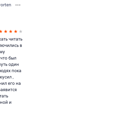
orten
жать читать
ключились в
ему
,что был
нуть один
людях пока
кусил ,
нил его на
заявится
тать
нной и