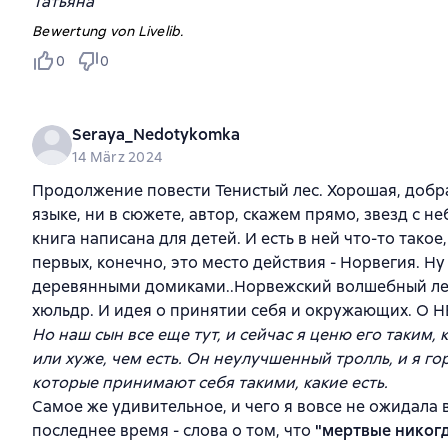
Татьяна
Bewertung von Livelib.
0
0
Seraya_Nedotykomka
14 März 2024
Продолжение повести Тенистый лес. Хорошая, добра
языке, ни в сюжете, автор, скажем прямо, звезд с не
книга написана для детей. И есть в ней что-то такое
первых, конечно, это место действия - Норвегия. Ну 
деревянными домиками..Норвежский волшебный лес
хюльдр. И идея о принятии себя и окружающих. О 
Но наш сын все еще тут, и сейчас я ценю его таким, к
или хуже, чем есть. Он неулучшенный тролль, и я го
которые принимают себя такими, какие есть.
Самое же удивительное, и чего я вовсе не ожидала 
последнее время - слова о том, что
"мертвые никогд