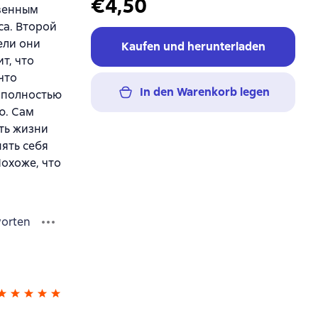
€4,50
твенным
са. Второй
ели они
Kaufen und herunterladen
т, что
что
In den Warenkorb legen
и полностью
ю. Сам
ть жизни
нять себя
Похоже, что
orten