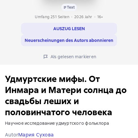
Text
Umfang 251 Seiten
2026
Jahr
16+
AUSZUG LESEN
Neuerscheinungen des Autors abonnieren
Als gelesen markieren
Удмуртские мифы. От
Инмара и Матери солнца до
свадьбы леших и
половинчатого человека
Научное исследование удмуртского фольклора
Autor
Мария Сухова