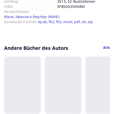
Umfang
:
251 S. 52 Illustrationen
ISBN
:
9785002509492
Rechteinhaber
:
Манн, Иванов и Фербер (МИФ)
Download-Format
:
epub
, 
fb2
, 
fb3
, 
mobi
, 
pdf
, 
txt
, 
zip
Andere Bücher des Autors
Alle