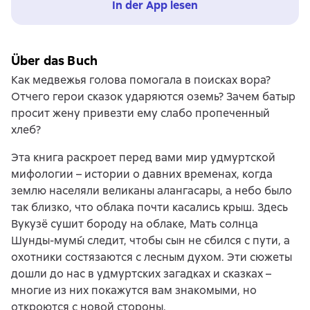
In der App lesen
Über das Buch
Как медвежья голова помогала в поисках вора?
Отчего герои сказок ударяются оземь? Зачем батыр
просит жену привезти ему слабо пропеченный
хлеб?
Эта книга раскроет перед вами мир удмуртской
мифологии – истории о давних временах, когда
землю населяли великаны алангасары, а небо было
так близко, что облака почти касались крыш. Здесь
Вукузё сушит бороду на облаке, Мать солнца
Шунды-мумы́ следит, чтобы сын не сбился с пути, а
охотники состязаются с лесным духом. Эти сюжеты
дошли до нас в удмуртских загадках и сказках –
многие из них покажутся вам знакомыми, но
откроются с новой стороны.