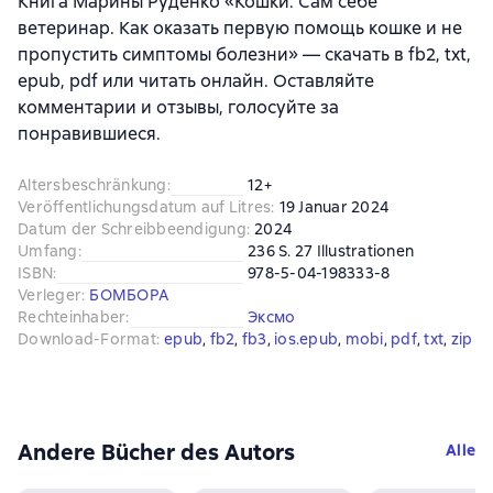
Книга Марины Руденко «Кошки. Сам себе
ветеринар. Как оказать первую помощь кошке и не
пропустить симптомы болезни» — скачать в fb2, txt,
epub, pdf или читать онлайн. Оставляйте
комментарии и отзывы, голосуйте за
понравившиеся.
Altersbeschränkung
:
12+
Veröffentlichungsdatum auf Litres
:
19 Januar 2024
Datum der Schreibbeendigung
:
2024
Umfang
:
236 S. 27 Illustrationen
ISBN
:
978-5-04-198333-8
Verleger
:
БОМБОРА
Rechteinhaber
:
Эксмо
Download-Format
:
epub
, 
fb2
, 
fb3
, 
ios.epub
, 
mobi
, 
pdf
, 
txt
, 
zip
Andere Bücher des Autors
Alle