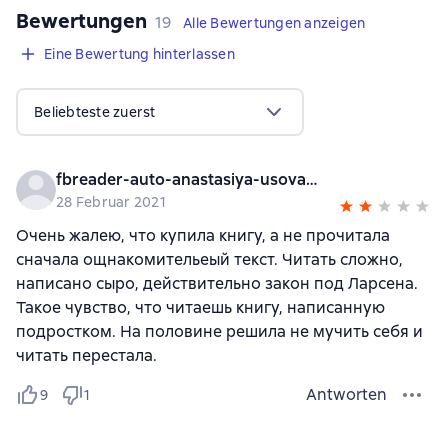
Bewertungen
,
19 Bewertungen
19
Alle Bewertungen anzeigen
Eine Bewertung hinterlassen
Beliebteste zuerst
fbreader-auto-anastasiya-usova-at-gmail-com
28 Februar 2021
Очень жалею, что купила книгу, а не прочитала
сначала ощнакомительеый текст. Читать сложно,
написано сыро, действительно закон под Ларсена.
Такое чувство, что читаешь книгу, написанную
подростком. На половине решила не мучить себя и
читать перестала.
Antworten
9
1