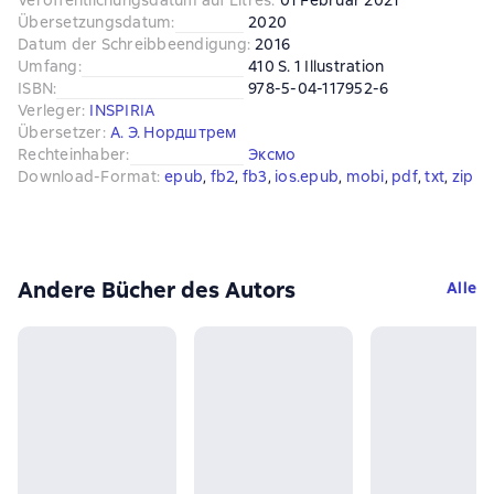
Veröffentlichungsdatum auf Litres
:
01 Februar 2021
Übersetzungsdatum
:
2020
Datum der Schreibbeendigung
:
2016
Umfang
:
410 S. 1 Illustration
ISBN
:
978-5-04-117952-6
Verleger
:
INSPIRIA
Übersetzer
:
А. Э. Нордштрем
Rechteinhaber
:
Эксмо
Download-Format
:
epub
, 
fb2
, 
fb3
, 
ios.epub
, 
mobi
, 
pdf
, 
txt
, 
zip
Andere Bücher des Autors
Alle