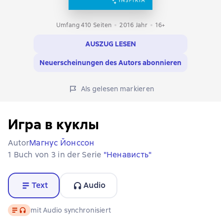
Umfang 410 Seiten
2016
Jahr
16+
AUSZUG LESEN
Neuerscheinungen des Autors abonnieren
Als gelesen markieren
Игра в куклы
Autor
Магнус Йонссон
1 Buch von 3 in der Serie
"Ненависть"
Text
Audio
Text
, Audioformat verfügbar
mit Audio synchronisiert