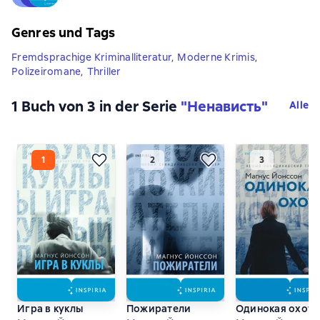
Genres und Tags
Fremdsprachige Kriminalliteratur
,
Moderne Krimis
,
Polizeiromane
,
Thriller
1 Buch von 3 in der Serie
"Ненависть"
Alle
Игра в куклы
Пожиратели
Одинокая охота