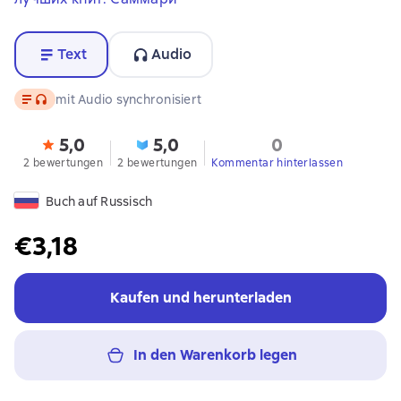
Text
Audio
Text
, Audioformat verfügbar
mit Audio synchronisiert
5,0
5,0
0
2 bewertungen
2 bewertungen
Kommentar hinterlassen
Buch auf Russisch
€3,18
Kaufen und herunterladen
In den Warenkorb legen