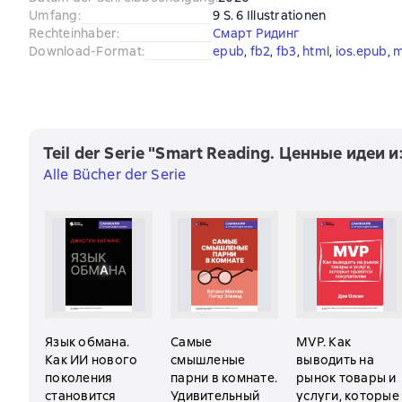
Umfang
:
9 S. 6 Illustrationen
Rechteinhaber
:
Смарт Ридинг
Download-Format
:
epub
, 
fb2
, 
fb3
, 
html
, 
ios.epub
, 
m
Teil der Serie "Smart Reading. Ценные идеи 
Alle Bücher der Serie
Язык обмана.
Самые
MVP. Как
Как ИИ нового
смышленые
выводить на
поколения
парни в комнате.
рынок товары и
становится
Удивительный
услуги, которые