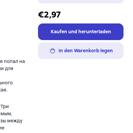
€2,97
Kaufen und herunterladen
In den Warenkorb legen
я попал на
ми для
ьного
ая.
 Три
ямым,
узы между
ие