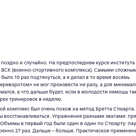
поздно и случайно. На предпоследнем курсе института 
ы ВСК (военно-спортивного комплекса). Самыми сложны
ыло 10 раз подтянуться, а я делал в то время восемь
ереворотом» не мог произвести ни разу, а для минимал
ался, а что дальше будет, если в молодости немощь так
трех тренировок в неделю.
мой комплекс был очень похож на метод Бретта Стюарта.
бы восстанавливаться. Упражнения разными хватами: пр
 Объемы в первый год были один в один по Стюарту: па
ренно 27 раз. Дальше – больше. Практическое применен