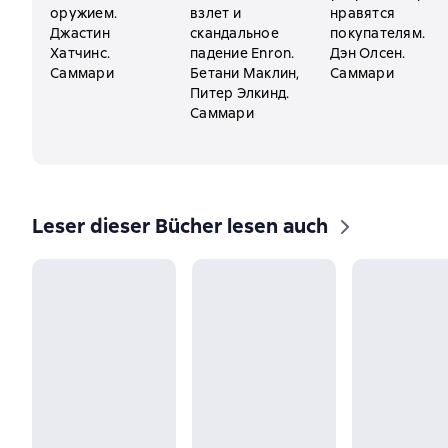
оружием.
взлет и
нравятся
Джастин
скандальное
покупателям.
Хатчинс.
падение Enron.
Дэн Олсен.
Саммари
Бетани Маклин,
Саммари
Питер Элкинд.
Саммари
Leser dieser Bücher lesen auch