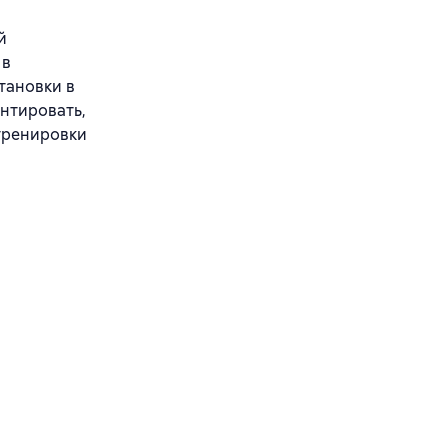
й
 в
тановки в
ентировать,
 тренировки