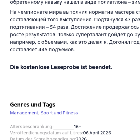
обретенному навыку нашел в виде полиатлона – зим
На чемпионате мира выполнил норматив мастера сп
составляющей того выступления. Подтянулся 47 раз
подтягивании – 54 раза. Достижение продержалось 2
росте результатов. Только суперталант дойдет до р
например, с объемами, как это делал я. Догонял го
составляет 445 подъемов.
Die kostenlose Leseprobe ist beendet.
Genres und Tags
Management
,
Sport und Fitness
Altersbeschränkung
:
16+
Veröffentlichungsdatum auf Litres
:
06 April 2026
Datum der Schreibbeendigung
:
2026