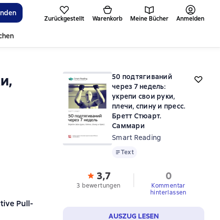
inden
Zurückgestellt
Warenkorb
Meine Bücher
Anmelden
ichen
и,
50 подтягиваний
через 7 недель:
укрепи свои руки,
плечи, спину и пресс.
Бретт Стюарт.
Саммари
Smart Reading
Text
Text
3,7
0
3 bewertungen
Kommentar
hinterlassen
ive Pull-
AUSZUG LESEN