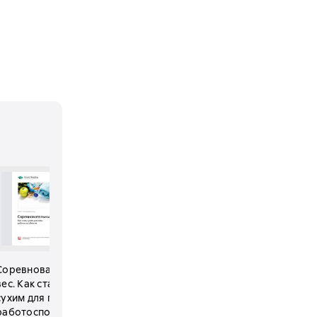
Alle Bücher der
Serie anzeigen
Соревновательный
50 подтягиваний
вес. Как стать
через 7 недель:
сухим для пика
укрепи свои
работоспособности.
руки, плечи,