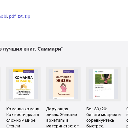
obi
, 
pdf
, 
txt
, 
zip
из лучших книг. Саммари"
Команда команд.
Дарующая
Бег 80/20:
Как вести дела в
жизнь. Женские
бегите мощнее и
сложном мире.
архетипы в
соревнуйтесь
Стэнли
материнстве: от
быстрее,