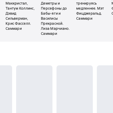
Маккристал,
Деметры и
тренируясь
Тантум Коллинс,
Персефоны до
медленнее. Мэт
Дэвид
Бабы-яги и
Фицджеральд.
Сильверман,
Василисы
Саммари
Крис Фасселл.
Прекрасной.
Саммари
Лиза Марчиано.
Саммари