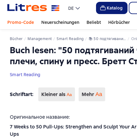
Katalog
DE
Promo-Code
Neuerscheinungen
Beliebt
Hörbücher
Bücher
Management
Smart Reading
📚 
50 подтягиваний через 7 недель: укрепи свои руки, плечи, спину и пресс. Бретт Стюарт. Саммари
O
Buch lesen: "50 подтягиваний 
плечи, спину и пресс. Бретт 
Smart Reading
Schriftart
:
Kleiner als
Mehr
Аа
Aa
Оригинальное название:
7 Weeks to 50 Pull-Ups: Strengthen and Sculpt Your Ar
Ups