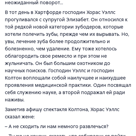
неожиданный поворот…
В тот день в Хартфорде господин Хорас Уэллс
прогуливался с супругой Элизабет. Он относился к
той редкой новой категории зубодеров, которые
хотели полечить зубы, прежде чем их вырывать. Но,
увы, лечение зуба более продолжительно и
болезненно, чем удаление. Ему тоже хотелось
облагородить свое ремесло и при этом не
жульничать. Он был большим охотником до
научных поисков. Господин Уэллс и господин
Колтон воплощали собой наилучшее и наихудшее
проявления медицинской практики. Один посвящал
себя служению науке, а второй подражал ей ради
наживы.
Заметив афишу спектакля Колтона, Хорас Уэллс
сказал жене:
– А не сходить ли нам немного развлечься?