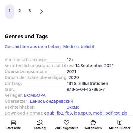
1
2
3
Genres und Tags
Geschichten aus dem Leben
,
Medizin, beliebt
Altersbeschränkung
:
12+
Veröffentlichungsdatum auf Litres
:
14 September 2021
Übersetzungsdatum
:
2021
Datum der Schreibbeendigung
:
2020
Umfang
:
181 S. 3 Illustrationen
ISBN
:
978-5-04-157865-7
Verleger
:
БОМБОРА
Übersetzer
:
Денис Бондаревский
Rechteinhaber
:
Эксмо
Download-Format
:
epub
, 
fb2
, 
fb3
, 
ios.epub
, 
mobi
, 
pdf
, 
txt
, 
zip
Startseite
Katalog
Zurückgestellt
Warenkorb
Meine Bücher