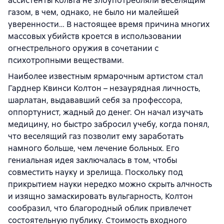
ассистенты Кольта не злоупотребляли веселящим
газом, в чем, однако, не было ни малейшей
уверенности… В настоящее время причина многих
массовых убийств кроется в использовании
огнестрельного оружия в сочетании с
психотропными веществами.
Наиболее известным ярмарочным артистом стал
Гарднер Квинси Колтон – незаурядная личность,
шарлатан, выдававший себя за профессора,
оппортунист, жадный до денег. Он начал изучать
медицину, но быстро забросил учебу, когда понял,
что веселящий газ позволит ему заработать
намного больше, чем лечение больных. Его
гениальная идея заключалась в том, чтобы
совместить науку и зрелища. Поскольку под
прикрытием науки нередко можно скрыть алчность
и изящно замаскировать вульгарность, Колтон
сообразил, что благородный облик привлечет
состоятельную публику. Стоимость входного