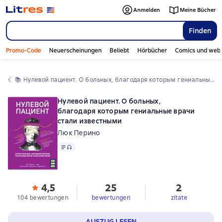
Anmelden
Meine Bücher
Finden
Promo-Code
Neuerscheinungen
Beliebt
Hörbücher
Comics und web
📚 
Нулевой пациент. О больных, благодаря которым гениальные врачи стали известными
Нулевой пациент. О больных,
благодаря которым гениальные врачи
стали известными
Люк Перино
Text
, Audioformat verfügbar
4,5
25
2
104 bewertungen
bewertungen
zitate
AUSZUG LESEN