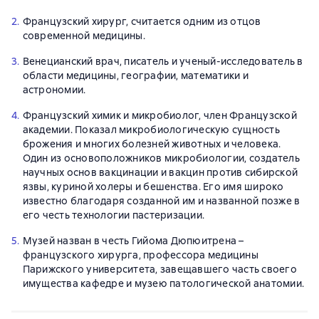
2.
Французский хирург, считается одним из отцов
современной медицины.
3.
Венецианский врач, писатель и ученый-исследователь в
области медицины, географии, математики и
астрономии.
4.
Французский химик и микробиолог, член Французской
академии. Показал микробиологическую сущность
брожения и многих болезней животных и человека.
Один из основоположников микробиологии, создатель
научных основ вакцинации и вакцин против сибирской
язвы, куриной холеры и бешенства. Его имя широко
известно благодаря созданной им и названной позже в
его честь технологии пастеризации.
5.
Музей назван в честь Гийома Дюпюитрена –
французского хирурга, профессора медицины
Парижского университета, завещавшего часть своего
имущества кафедре и музею патологической анатомии.