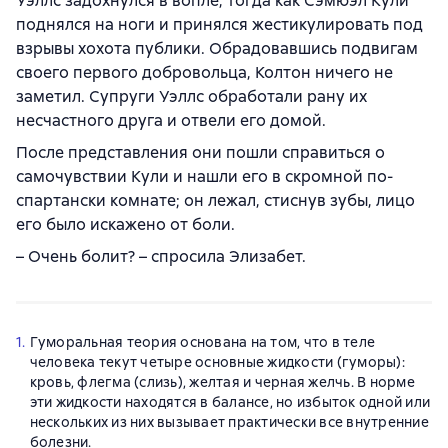
Уэллс задохнулся в вопле, тогда как Сэмюэл Кули
поднялся на ноги и принялся жестикулировать под
взрывы хохота публики. Обрадовавшись подвигам
своего первого добровольца, Колтон ничего не
заметил. Супруги Уэллс обработали рану их
несчастного друга и отвели его домой.
После представления они пошли справиться о
самочувствии Кули и нашли его в скромной по-
спартански комнате; он лежал, стиснув зубы, лицо
его было искажено от боли.
– Очень болит? – спросила Элизабет.
1.
Гуморальная теория основана на том, что в теле
человека текут четыре основные жидкости (гуморы):
кровь, флегма (слизь), желтая и черная желчь. В норме
эти жидкости находятся в балансе, но избыток одной или
нескольких из них вызывает практически все внутренние
болезни.