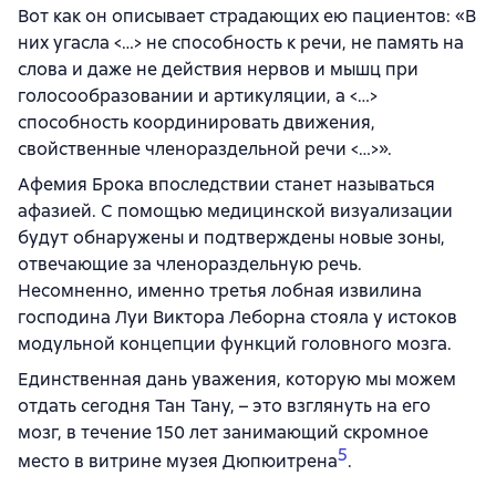
Вот как он описывает страдающих ею пациентов: «В
них угасла <…> не способность к речи, не память на
слова и даже не действия нервов и мышц при
голосообразовании и артикуляции, а <…>
способность координировать движения,
свойственные членораздельной речи <…>».
Афемия Брока впоследствии станет называться
афазией. С помощью медицинской визуализации
будут обнаружены и подтверждены новые зоны,
отвечающие за членораздельную речь.
Несомненно, именно третья лобная извилина
господина Луи Виктора Леборна стояла у истоков
модульной концепции функций головного мозга.
Единственная дань уважения, которую мы можем
отдать сегодня Тан Тану, – это взглянуть на его
мозг, в течение 150 лет занимающий скромное
5
место в витрине музея Дюпюитрена
.