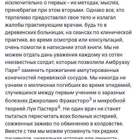
исключительно о первых – их методах, мыслях,
пренебрегая при этом вторыми. Однако все, кто
терпеливо предоставлял свое тело и излагал
жалобы практикующим врачам, будь то в
деревенских больницах, на сеансах по клинической
практике, во время осмотров или консультаций,
очень помогли в написании этой книги. Мы не
можем отдать дань уважения каждому из сотен
неизвестных солдат, которые позволили Амбруазу
2
Паре
заменить прижигание ампутированных
конечностей перевязкой сосудов. Мы никогда не
узнаем о миллионах погибших во время эпидемий,
случившихся между первым учением о заразных
3
болезнях Джироламо Фракасторо
и микробной
4
теорией Луи Пастера
. Ни один врач не станет
пытаться пересчитать всех больных истерией,
сожженных заживо по обвинению в колдовстве.
Вместе с тем мы можем упомянуть тех редких
пациентов, уникальная история или личность