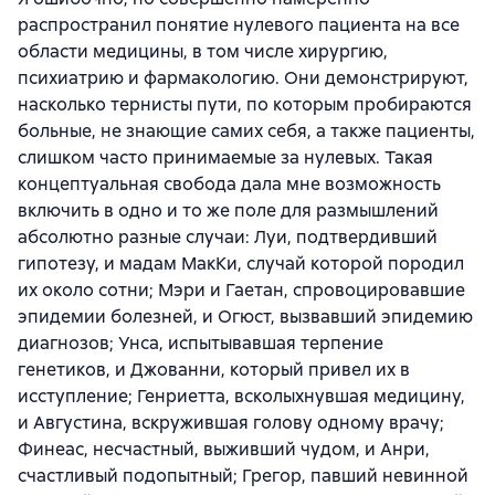
распространил понятие нулевого пациента на все
области медицины, в том числе хирургию,
психиатрию и фармакологию. Они демонстрируют,
насколько тернисты пути, по которым пробираются
больные, не знающие самих себя, а также пациенты,
слишком часто принимаемые за нулевых. Такая
концептуальная свобода дала мне возможность
включить в одно и то же поле для размышлений
абсолютно разные случаи: Луи, подтвердивший
гипотезу, и мадам МакКи, случай которой породил
их около сотни; Мэри и Гаетан, спровоцировавшие
эпидемии болезней, и Огюст, вызвавший эпидемию
диагнозов; Унса, испытывавшая терпение
генетиков, и Джованни, который привел их в
исступление; Генриетта, всколыхнувшая медицину,
и Августина, вскружившая голову одному врачу;
Финеас, несчастный, выживший чудом, и Анри,
счастливый подопытный; Грегор, павший невинной