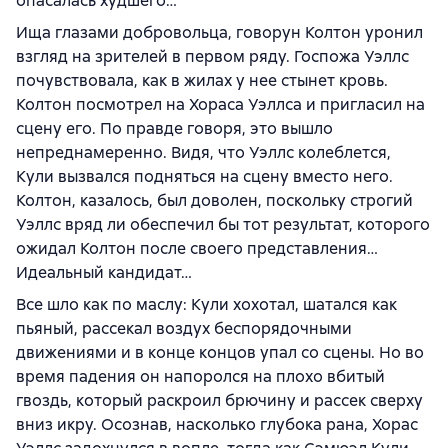
опасалась худшего…
Ища глазами добровольца, говорун Колтон уронил
взгляд на зрителей в первом ряду. Госпожа Уэллс
почувствовала, как в жилах у нее стынет кровь.
Колтон посмотрел на Хораса Уэллса и пригласил на
сцену его. По правде говоря, это вышло
непреднамеренно. Видя, что Уэллс колеблется,
Кули вызвался подняться на сцену вместо него.
Колтон, казалось, был доволен, поскольку строгий
Уэллс вряд ли обеспечил бы тот результат, которого
ожидал Колтон после своего представления…
Идеальный кандидат…
Все шло как по маслу: Кули хохотал, шатался как
пьяный, рассекал воздух беспорядочными
движениями и в конце концов упал со сцены. Но во
время падения он напоролся на плохо вбитый
гвоздь, который раскроил брючину и рассек сверху
вниз икру. Осознав, насколько глубока рана, Хорас