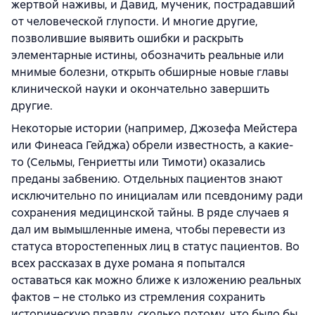
жертвой наживы, и Давид, мученик, пострадавший
от человеческой глупости. И многие другие,
позволившие выявить ошибки и раскрыть
элементарные истины, обозначить реальные или
мнимые болезни, открыть обширные новые главы
клинической науки и окончательно завершить
другие.
Некоторые истории (например, Джозефа Мейстера
или Финеаса Гейджа) обрели известность, а какие-
то (Сельмы, Генриетты или Тимоти) оказались
преданы забвению. Отдельных пациентов знают
исключительно по инициалам или псевдониму ради
сохранения медицинской тайны. В ряде случаев я
дал им вымышленные имена, чтобы перевести из
статуса второстепенных лиц в статус пациентов. Во
всех рассказах в духе романа я попытался
оставаться как можно ближе к изложению реальных
фактов – не столько из стремления сохранить
историческую правду, сколько потому, что было бы