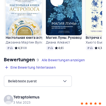
Настольная книга астролога. Вся астрология в одной книге
Магия Луны. Руководство по испо
Встреча с з
Джоанна Мартин Вулфолк
Диана Алквист
Хьюго Бьен
Text
, Audioformat verfügbar
Text
, Audioformat verfügbar
Text
, Audiofor
Средний рейтинг 4,3 на основе 108 оценок
4,3
108
Средний рейтинг 4,6 на основе 5 оц
4,6
5
Средний
4,3
4
Bewertungen
,
9 Bewertungen
9
Alle Bewertungen anzeigen
Eine Bewertung hinterlassen
Beliebteste zuerst
Tetraptolemus
3 Mai 2023