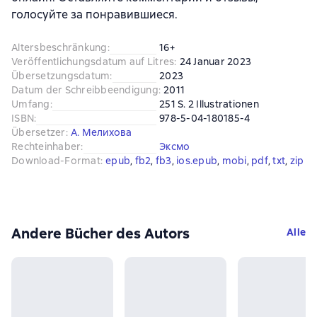
голосуйте за понравившиеся.
Altersbeschränkung
:
16+
Veröffentlichungsdatum auf Litres
:
24 Januar 2023
Übersetzungsdatum
:
2023
Datum der Schreibbeendigung
:
2011
Umfang
:
251 S. 2 Illustrationen
ISBN
:
978-5-04-180185-4
Übersetzer
:
А. Мелихова
Rechteinhaber
:
Эксмо
Download-Format
:
epub
, 
fb2
, 
fb3
, 
ios.epub
, 
mobi
, 
pdf
, 
txt
, 
zip
Andere Bücher des Autors
Alle