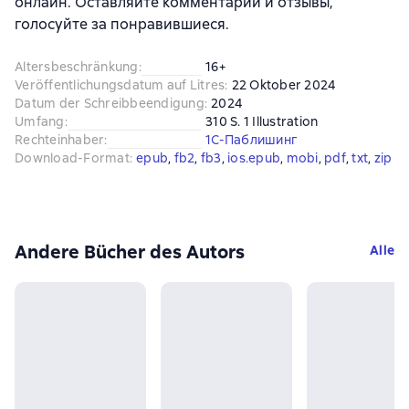
онлайн. Оставляйте комментарии и отзывы,
голосуйте за понравившиеся.
Altersbeschränkung
:
16+
Veröffentlichungsdatum auf Litres
:
22 Oktober 2024
Datum der Schreibbeendigung
:
2024
Umfang
:
310 S. 1 Illustration
Rechteinhaber
:
1С-Паблишинг
Download-Format
:
epub
, 
fb2
, 
fb3
, 
ios.epub
, 
mobi
, 
pdf
, 
txt
, 
zip
Andere Bücher des Autors
Alle