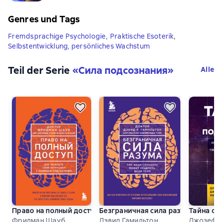
Genres und Tags
Fremdsprachige Psychologie
,
Praktische Esoterik
,
Selbstentwicklung, persönliches Wachstum
Teil der Serie
«
Сила подсознания
»
Alle
Право на полный доступ. Как раскрыть свой потенциал с 
Безграничная сила разума. Как в
Тайна си
Фридман Шауб
Дэвид Гамильтон
Джозеф 