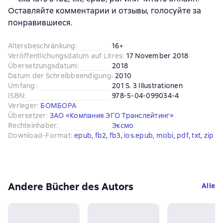
Оставляйте комментарии и отзывы, голосуйте за
понравившиеся.
Altersbeschränkung
:
16+
Veröffentlichungsdatum auf Litres
:
17 November 2018
Übersetzungsdatum
:
2018
Datum der Schreibbeendigung
:
2010
Umfang
:
201 S. 3 Illustrationen
ISBN
:
978-5-04-099034-4
Verleger
:
БОМБОРА
Übersetzer
:
ЗАО «Компания ЭГО Транслейтинг»
Rechteinhaber
:
Эксмо
Download-Format
:
epub
, 
fb2
, 
fb3
, 
ios.epub
, 
mobi
, 
pdf
, 
txt
, 
zip
Andere Bücher des Autors
Alle