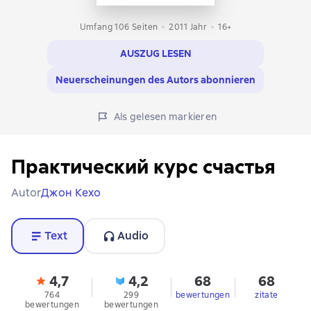
Umfang 106 Seiten
2011
Jahr
16+
AUSZUG LESEN
Neuerscheinungen des Autors abonnieren
Als gelesen markieren
Практический курс счастья
Autor
Джон Кехо
Text
Audio
4,7
4,2
68
68
764
299
bewertungen
zitate
bewertungen
bewertungen