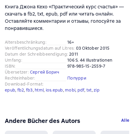
Книга Джона Кехо «Практический курс счастья» —
скачать в fb2, txt, epub, pdf или читать онлайн.
Оставляйте комментарии и отзывы, голосуйте за
понравившиеся.
Altersbeschränkung
:
16+
Veröffentlichungsdatum auf Litres
:
03 Oktober 2015
Datum der Schreibbeendigung
:
2011
Umfang
:
106 S. 44 Illustrationen
ISBN
:
978-985-15-2559-7
Übersetzer
:
Сергей Борич
Rechteinhaber
:
Попурри
Download-Format
:
epub
, 
fb2
, 
fb3
, 
html
, 
ios.epub
, 
mobi
, 
pdf
, 
txt
, 
zip
Andere Bücher des Autors
Alle