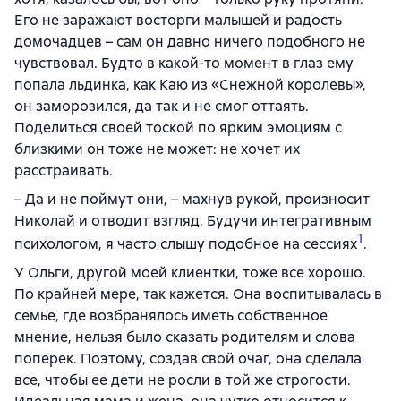
Его не заражают восторги малышей и радость
домочадцев – сам он давно ничего подобного не
чувствовал. Будто в какой-то момент в глаз ему
попала льдинка, как Каю из «Снежной королевы»,
он заморозился, да так и не смог оттаять.
Поделиться своей тоской по ярким эмоциям с
близкими он тоже не может: не хочет их
расстраивать.
– Да и не поймут они, – махнув рукой, произносит
Николай и отводит взгляд. Будучи интегративным
1
психологом, я часто слышу подобное на сессиях
.
У Ольги, другой моей клиентки, тоже все хорошо.
По крайней мере, так кажется. Она воспитывалась в
семье, где возбранялось иметь собственное
мнение, нельзя было сказать родителям и слова
поперек. Поэтому, создав свой очаг, она сделала
все, чтобы ее дети не росли в той же строгости.