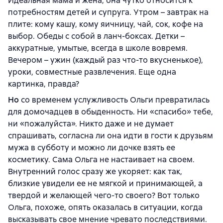
Идеальная мама и жена, она чутко относится к
потребностям детей и супруга. Утром – завтрак на
плите: кому кашу, кому яичницу, чай, сок, кофе на
выбор. Обеды с собой в ланч-боксах. Детки –
аккуратные, умытые, всегда в школе вовремя.
Вечером – ужин (каждый раз что-то вкусненькое),
уроки, совместные развлечения. Еще одна
картинка, правда?
Но
со временем услужливость Ольги превратилась
для домочадцев в обыденность. Ни «спасибо» тебе,
ни «пожалуйста». Никто даже и не думает
спрашивать, согласна ли она идти в гости к друзьям
мужа в субботу и можно ли дочке взять ее
косметику. Сама Ольга не настаивает на своем.
Внутренний голос сразу же укоряет: как так,
близкие увидели ее не мягкой и принимающей, а
твердой и желающей чего-то своего? Вот только
Ольга, похоже, опять оказалась в ситуации, когда
высказывать свое мнение чревато последствиями.