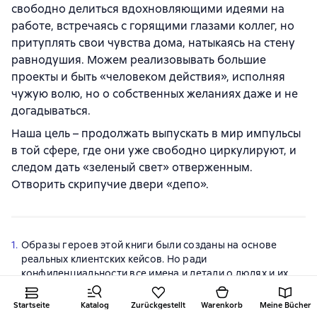
свободно делиться вдохновляющими идеями на
работе, встречаясь с горящими глазами коллег, но
притуплять свои чувства дома, натыкаясь на стену
равнодушия. Можем реализовывать большие
проекты и быть «человеком действия», исполняя
чужую волю, но о собственных желаниях даже и не
догадываться.
Наша цель – продолжать выпускать в мир импульсы
в той сфере, где они уже свободно циркулируют, и
следом дать «зеленый свет» отверженным.
Отворить скрипучие двери «депо».
1.
Образы героев этой книги были созданы на основе
реальных клиентских кейсов. Но ради
конфиденциальности все имена и детали о людях и их
историях изменены. Любые совпадения будем считать
случайными.
Startseite
Katalog
Zurückgestellt
Warenkorb
Meine Bücher