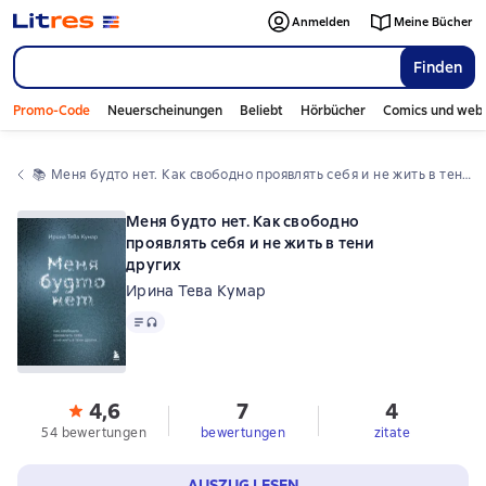
Anmelden
Meine Bücher
Finden
Promo-Code
Neuerscheinungen
Beliebt
Hörbücher
Comics und web
📚 
Меня будто нет. Как свободно проявлять себя и не жить в тени других
Меня будто нет. Как свободно
проявлять себя и не жить в тени
других
Ирина Тева Кумар
Text
, Audioformat verfügbar
4,6
7
4
54 bewertungen
bewertungen
zitate
AUSZUG LESEN