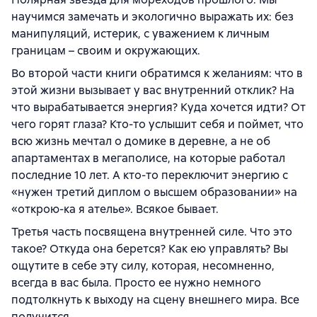
научимся замечать и экологично выражать их: без
манипуляций, истерик, с уважением к личным
границам – своим и окружающих.
Во второй части книги обратимся к желаниям: что в
этой жизни вызывает у вас внутренний отклик? На
что вырабатывается энергия? Куда хочется идти? От
чего горят глаза? Кто-то услышит себя и поймет, что
всю жизнь мечтал о домике в деревне, а не об
апартаментах в мегаполисе, на которые работал
последние 10 лет. А кто-то переключит энергию с
«нужен третий диплом о высшем образовании» на
«открою-ка я ателье». Всякое бывает.
Третья часть посвящена внутренней силе. Что это
такое? Откуда она берется? Как ею управлять? Вы
ощутите в себе эту силу, которая, несомненно,
всегда в вас была. Просто ее нужно немного
подтолкнуть к выходу на сцену внешнего мира. Все
получится.