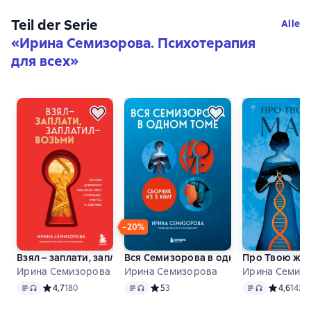
Teil der Serie
Alle
«
Ирина Семизорова. Психотерапия
для всех
»
−20%
Взял – заплати, заплатил – возьми. Основы денежного мыш
Вся Семизорова в одном томе. Компле
Про Твою же 
Ирина Семизорова
Ирина Семизорова
Ирина Семиз
Text
, Audioformat verfügbar
Text
, Audioformat verfügbar
Text
, Audioforma
Средний рейтинг 4,7 на основе 180 оценок
4,7
180
Средний рейтинг 5 на основе 3 оценок
5
3
Средний р
4,6
142