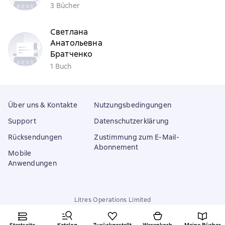
3 Bücher
Светлана
Анатольевна
Братченко
1 Buch
Über uns & Kontakte
Nutzungsbedingungen
Support
Datenschutzerklärung
Rücksendungen
Zustimmung zum E-Mail-
Abonnement
Mobile
Anwendungen
Litres Operations Limited
18 Mallow street co. Limerick, Ireland