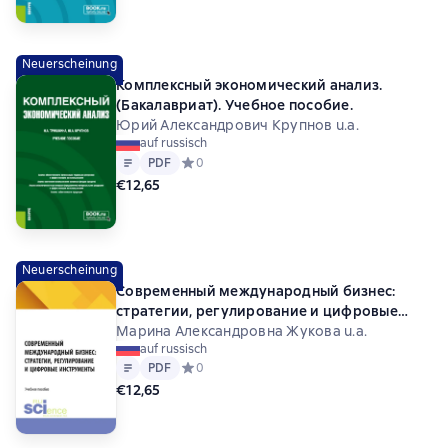
Neuerscheinung
Комплексный экономический анализ.
(Бакалавриат). Учебное пособие.
Юрий Александрович Крупнов u.a.
auf russisch
Text
PDF
PDF
Средний рейтинг 0 на основе 0 оценок
0
€12,65
Neuerscheinung
Современный международный бизнес:
стратегии, регулирование и цифровые
инструменты. (Бакалавриат). Учебное
Марина Александровна Жукова u.a.
auf russisch
пособие.
Text
PDF
PDF
Средний рейтинг 0 на основе 0 оценок
0
€12,65