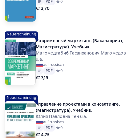
Text
PDF
PDF
Средний рейтинг 0 на основе 0 оценок
0
€13,70
Neuerscheinung
Современный маркетинг. (Бакалавриат,
Магистратура). Учебник.
Магомедгабиб Гасанханович Магомедов
u.a.
auf russisch
Text
PDF
PDF
Средний рейтинг 0 на основе 0 оценок
0
€17,19
Neuerscheinung
Управление проектами в консалтинге.
(Магистратура). Учебник.
Юлия Павловна Тен u.a.
auf russisch
Text
PDF
PDF
Средний рейтинг 0 на основе 0 оценок
0
€14,75