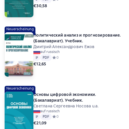
€30,58
Neuerscheinung
Политический анализ и прогнозирование.
(Бакалавриат). Учебник.
Дмитрий Александрович Ежов
auf russisch
Text
PDF
PDF
Средний рейтинг 0 на основе 0 оценок
0
€12,65
Neuerscheinung
Основы цифровой экономики.
(Бакалавриат). Учебник.
Светлана Сергеевна Носова u.a.
auf russisch
Text
PDF
PDF
Средний рейтинг 0 на основе 0 оценок
0
€21,09