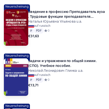
Neuerscheinung
Введение в профессию Преподаватель вуза
. Трудовые функции преподавателя.
(Аспирантура, Магистратура). Учебник.
Наталья Юрьевна Ульянова u.a.
auf russisch
Text
PDF
PDF
Средний рейтинг 0 на основе 0 оценок
0
€31,63
Neuerscheinung
Задачи и упражнения по общей химии.
(СПО). Учебное пособие.
Николай Леонидович Глинка u.a.
auf russisch
Text
PDF
PDF
Средний рейтинг 0 на основе 0 оценок
0
€13,71
Neuerscheinung