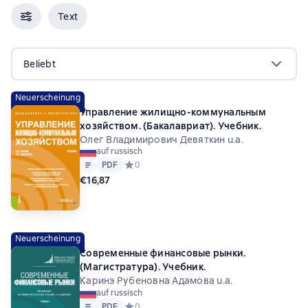
Text
Beliebt
Neuerscheinung
Управление жилищно-коммунальным
хозяйством. (Бакалавриат). Учебник.
Олег Владимирович Девяткин u.a.
auf russisch
Text
PDF
PDF
Средний рейтинг 0 на основе 0 оценок
0
€16,87
Neuerscheinung
Современные финансовые рынки.
(Магистратура). Учебник.
Каринэ Рубеновна Адамова u.a.
auf russisch
Text
PDF
PDF
Средний рейтинг 0 на основе 0 оценок
0