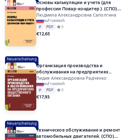
Основы калькуляции и учета (для
профессии Повар-кондитер ). (СПО).
Учебное пособие.
Людмила Александровна Саполгина
auf russisch
Text
PDF
PDF
Средний рейтинг 0 на основе 0 оценок
0
€12,65
Neuerscheinung
Организация производства и
обслуживания на предприятиях
общественного питания. (СПО). Учебник.
Лидия Александровна Радченко
auf russisch
Text
PDF
PDF
Средний рейтинг 0 на основе 0 оценок
0
€17,93
Neuerscheinung
Техническое обслуживание и ремонт
автомобильных двигателей. (СПО).