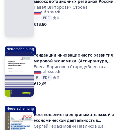
высокодотационных регионов России:
анализ и механизмы повышения.
Павел Викторович Строев
auf russisch
(Аспирантура, Бакалавриат, Магистратура).
Text
PDF
PDF
Средний рейтинг 0 на основе 0 оценок
0
Монография.
€13,60
Neuerscheinung
Тенденции инновационного развития
мировой экономики. (Аспирантура,
Бакалавриат, Магистратура). Монография.
Елена Борисовна Стародубцева u.a.
auf russisch
Text
PDF
PDF
Средний рейтинг 0 на основе 0 оценок
0
€12,65
Neuerscheinung
Соотношение предпринимательской и
экономической деятельность в
современных государствах и их союзах.
Сергей Герасимович Павликов u.a.