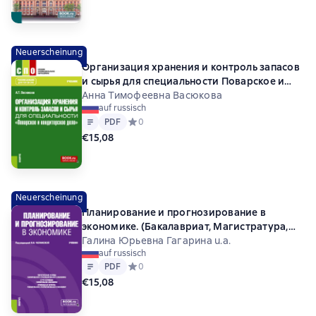
Neuerscheinung
Организация хранения и контроль запасов
и сырья для специальности Поварское и
кондитерское дело . (СПО). Учебник.
Анна Тимофеевна Васюкова
auf russisch
Text
PDF
PDF
Средний рейтинг 0 на основе 0 оценок
0
€15,08
Neuerscheinung
Планирование и прогнозирование в
экономике. (Бакалавриат, Магистратура,
Специалитет). Учебник.
Галина Юрьевна Гагарина u.a.
auf russisch
Text
PDF
PDF
Средний рейтинг 0 на основе 0 оценок
0
€15,08