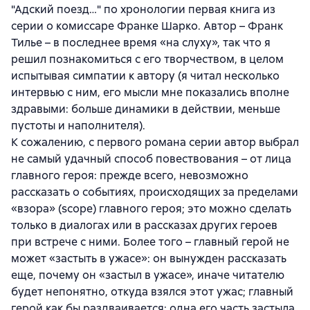
"Адский поезд…" по хронологии первая книга из
серии о комиссаре Франке Шарко. Автор – Франк
Тилье – в последнее время «на слуху», так что я
решил познакомиться с его творчеством, в целом
испытывая симпатии к автору (я читал несколько
интервью с ним, его мысли мне показались вполне
здравыми: больше динамики в действии, меньше
пустоты и наполнителя).
К сожалению, с первого романа серии автор выбрал
не самый удачный способ повествования – от лица
главного героя: прежде всего, невозможно
рассказать о событиях, происходящих за пределами
«взора» (scope) главного героя; это можно сделать
только в диалогах или в рассказах других героев
при встрече с ними. Более того – главный герой не
может «застыть в ужасе»: он вынужден рассказать
еще, почему он «застыл в ужасе», иначе читателю
будет непонятно, откуда взялся этот ужас; главный
герой как бы раздваивается: одна его часть застыла,