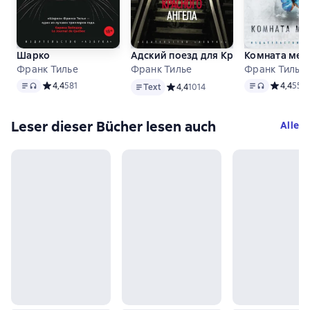
Шарко
Адский поезд для Красного Ангела
Комната мер
Франк Тилье
Франк Тилье
Франк Тилье
Text
, Audioformat verfügbar
Text
Text
, Audioform
Средний рейтинг 4,4 на основе 581 оценок
4,4
581
Средний р
4,4
551
Text
Средний рейтинг 4,4 на основе 10
4,4
1014
Leser dieser Bücher lesen auch
Alle