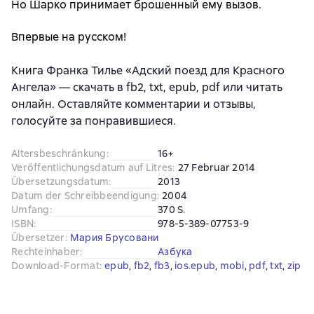
Но Шарко принимает брошенный ему вызов.
Впервые на русском!
Книга Франка Тилье «Адский поезд для Красного
Ангела» — скачать в fb2, txt, epub, pdf или читать
онлайн. Оставляйте комментарии и отзывы,
голосуйте за понравившиеся.
Altersbeschränkung
:
16+
Veröffentlichungsdatum auf Litres
:
27 Februar 2014
Übersetzungsdatum
:
2013
Datum der Schreibbeendigung
:
2004
Umfang
:
370 S.
ISBN
:
978-5-389-07753-9
Übersetzer
:
Мария Брусовани
Rechteinhaber
:
Азбука
Download-Format
:
epub
, 
fb2
, 
fb3
, 
ios.epub
, 
mobi
, 
pdf
, 
txt
, 
zip