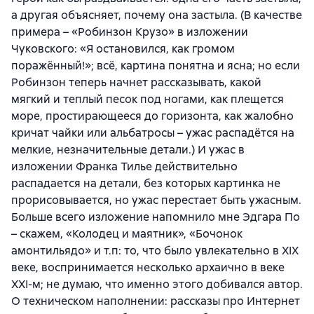
а другая объясняет, почему она застыла. (В качестве
примера – «Робинзон Крузо» в изложении
Чуковского: «Я остановился, как громом
поражённый!»; всё, картина понятна и ясна; но если
Робинзон теперь начнет рассказывать, какой
мягкий и теплый песок под ногами, как плещется
море, простирающееся до горизонта, как жалобно
кричат чайки или альбатросы – ужас распадётся на
мелкие, незначительные детали.) И ужас в
изложении Франка Тилье действительно
распадается на детали, без которых картинка не
прорисовывается, но ужас перестает быть ужасным.
Больше всего изложение напомнило мне Эдгара По
– скажем, «Колодец и маятник», «Бочонок
амонтильядо» и т.п: то, что было увлекательно в XIX
веке, воспринимается несколько архаично в веке
XXI-м; не думаю, что именно этого добивался автор.
О техническом наполнении: рассказы про Интернет