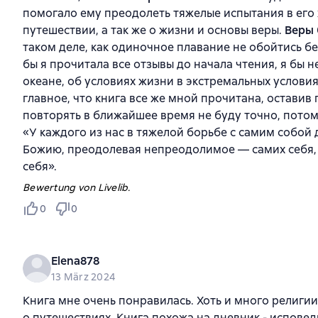
помогало ему преодолеть тяжелые испытания в его 
путешествии, а так же о жизни и основы веры.
Веры
таком деле, как одиночное плавание не обойтись бе
бы я прочитала все отзывы до начала чтения, я бы н
океане, об условиях жизни в экстремальных условиях
главное, что книга все же мной прочитана, оставив
повторять в ближайшее время не буду точно, пото
«У каждого из нас в тяжелой борьбе с самим собой 
Божию, преодолевая непреодолимое — самих себя, 
себя».
Bewertung von Livelib.
0
0
Elena878
13 März 2024
Книга мне очень понравилась. Хоть и много религии
о путешествиях. Книга похожа на дневник - исповед