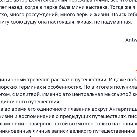
ет назад, когда в парке была мини выставка. Тогда же я 
гко, много рассуждений, много веры и жизни. Поиск себ
нигу свою душу она настоящая, живая, не надуманная.
Antw
адиционный тревелог, рассказ о путешествии. И даже поб
 морских терминах и особенностях. Но в итоге я получил
гом, с молитвой. Именно это центральная мысль этой кн
 одиночного путешествия.
а во время его одиночного плавания вокруг Антарктиды
я жизни и воспоминания о предыдущих путешествиях, пис
пламенный - наверное, такой возможен только на грани 
оникновенные личные записи великого путешественника,