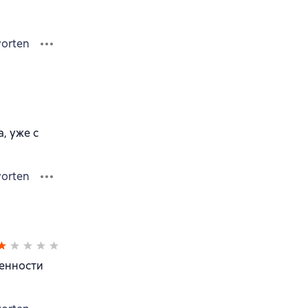
orten
, уже с
orten
венности