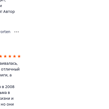
и
я! Автор
orten
аивалась,
а отличный
иги, а
 в 2008
ьма в
жизни и
 но они