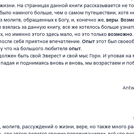
жизни. На страницах данной книги рассказывается не то
было намного больше, чем о самом путешествии, хотя не
з молитв, обращенных к Богу, и, конечно же,
веры
.
Возм
е взялась за данную книгу, все же хотелось больше узнат
, но именно этого здесь мало, но это только
возможно
 после себя приятное впечатление.
Опыт
этот был своеоб
му что на большого любителя
опыт
.
должен быть свой Эверест и свой мыс Горн. И уповая на
падая и поднимаясь вновь и вновь, мы возрастаем и п
Antw
, молитв, рассуждений о жизни, вере, но также много р
ь, где автор делится своими переживаниями, всё что вид