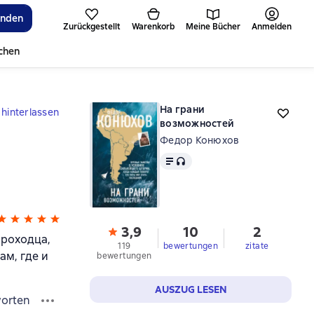
inden
Zurückgestellt
Warenkorb
Meine Bücher
Anmelden
ichen
На грани
hinterlassen
возможностей
Федор Конюхов
Text
, Audioformat verfügbar
3,9
10
2
проходца,
119
bewertungen
zitate
ам, где и
bewertungen
AUSZUG LESEN
orten