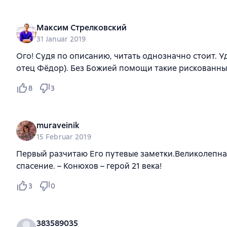
Максим Стрелковский
31 Januar 2019
Ого! Судя по описанию, читать однозначно стоит. 
отец Фёдор). Без Божией помощи такие рискованны
8
3
muraveinik
15 Februar 2019
Первый разчитаю Его путевые заметки.Великолепная 
спасение. – Конюхов – герой 21 века!
3
0
383589035