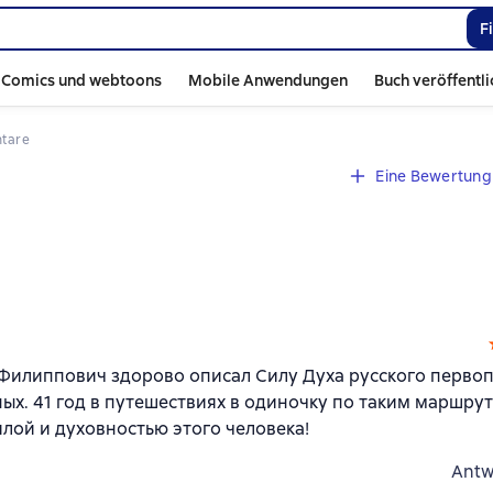
F
Comics und webtoons
Mobile Anwendungen
Buch veröffentl
tare
Eine Bewertung 
Филиппович здорово описал Силу Духа русского перво
х. 41 год в путешествиях в одиночку по таким маршрут
лой и духовностью этого человека!
Antw