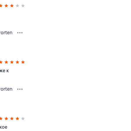
orten
же к
orten
акое