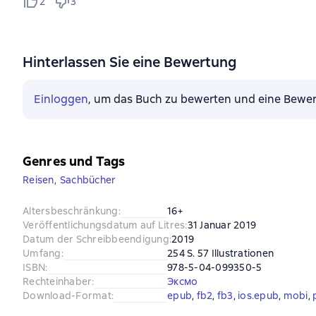
2
3
Hinterlassen Sie eine Bewertung
Einloggen
, um das Buch zu bewerten und eine Bewer
Genres und Tags
Reisen
,
Sachbücher
Altersbeschränkung
:
16+
Veröffentlichungsdatum auf Litres
:
31 Januar 2019
Datum der Schreibbeendigung
:
2019
Umfang
:
254 S. 57 Illustrationen
ISBN
:
978-5-04-099350-5
Rechteinhaber
:
Эксмо
Download-Format
:
epub
, 
fb2
, 
fb3
, 
ios.epub
, 
mobi
, 