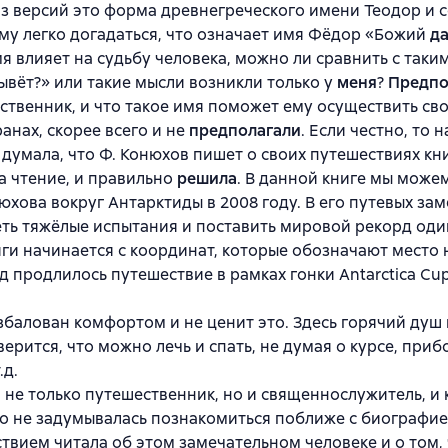
з версий это форма древнегреческого имени Теодор и с
тому легко догадаться, что означает имя Фёдор «Божий
д
я влияет на судьбу человека, можно ли сравнить с таки
ывёт?» или такие мысли возникли только у
меня
?
Предпо
ественник, и что такое имя поможет ему осуществить св
анах, скорее всего и не
предполагали
. Если честно, то 
 думала, что Ф. Конюхов пишет о своих путешествиях кни
за чтение, и правильно
решила
. В данной книге мы може
ова вокруг Антарктиды в 2008 году. В его путевых зам
леть тяжёлые испытания и поставить мировой рекорд од
ги начинается с координат, которые обозначают место н
нд продлилось путешествие в рамках гонки Antarctica Cu
збалован комфортом и не ценит это. Здесь горячий душ 
ерится, что можно лечь и спать, не думая о курсе, приб
.д.
 не только путешественник, но и священнослужитель, и 
то не задумывалась познакомиться поближе с биографи
ствием читала об этом замечательном человеке и о том,