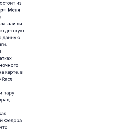
остоит из
ар
».
Меня
м
лагали
ли
ою детскую
на данную
ги.
м
етках
иночного
а карте, в
p Race
и пару
орах,
как
ей Федора
 что