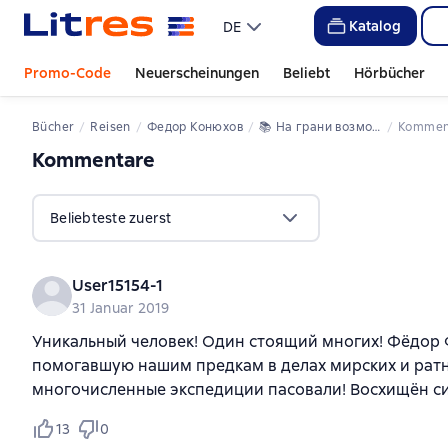
Katalog
DE
Promo-Code
Neuerscheinungen
Beliebt
Hörbücher
Bücher
Reisen
Федор Конюхов
📚 
На грани возможностей
Kommen
Kommentare
,
10 Bewertungen
Beliebteste zuerst
User15154-1
31 Januar 2019
Уникальный человек! Один стоящий многих! Фёдор 
помогавшую нашим предкам в делах мирских и ратны
многочисленные экспедиции пасовали! Восхищён си
13
0