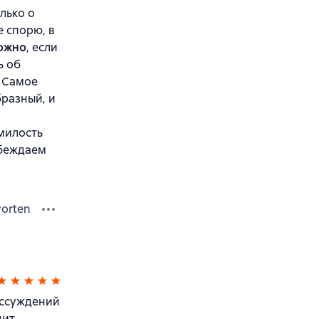
лько о
 спорю, в
ожно
, если
ь об
. Самое
разный, и
 милость
обеждаем
orten
ассуждений
ит,