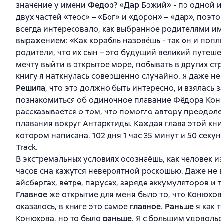
значение у имени
Федор
? «
Дар
Божий» - по одной и
двух частей «теос» – «Бог» и «дорон» – «дар», поэ
всегда интересовало, как выбранное родителями им
выражением: «Как корабль назовёшь - так он и попл
родители, что их сын – это будущий великий путеш
мечту выйти в открытое море, побывать в других стр
книгу я наткнулась совершенно случайно. Я даже не
Решила
, что это должно быть интересно, и взялась 
познакомиться об одиночное плавание Фёдора Конюх
рассказывается о том, что помогло автору преодо
плавания вокруг Антарктиды. Каждая глава этой кни
котором написана. 102 дня 1 час 35 минут и 50 секу
Track.
В экстремальных условиях осознаёшь, как человек и
часов сна кажутся невероятной роскошью. Даже не в
айсбергах, ветре, парусах, заряде аккумуляторов и т
Главное
же открытие для меня было то, что Конюхов
оказалось, в книге это самое
главное
.
Раньше
я как 
Конюхова, но то было
раньше
. Я с большим удоволь