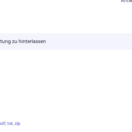
Antw
tung zu hinterlassen
pdf
, 
txt
, 
zip