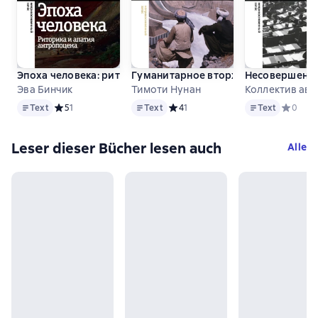
Эпоха человека: риторика и апатия антропоцена
Гуманитарное вторжение. Глобальн
Несовершенна
Эва Бинчик
Тимоти Нунан
Коллектив ав
Text
Text
Text
Text
Средний рейтинг 5 на основе 1 оценок
5
1
Text
Средний рейтинг 4 на основе 1 оце
4
1
Text
Средний 
0
Leser dieser Bücher lesen auch
Alle