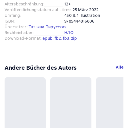
Altersbeschränkung
:
12+
Veröffentlichungsdatum auf Litres
:
25 März 2022
Umfang
:
450 S. 1 Illustration
ISBN
:
9785444816806
Übersetzer
:
Татьяна Пирусская
Rechteinhaber
:
НЛО
Download-Format
:
epub
, 
fb2
, 
fb3
, 
zip
Andere Bücher des Autors
Alle