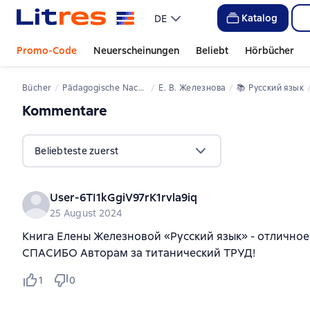
Katalog
DE
Promo-Code
Neuerscheinungen
Beliebt
Hörbücher
Bücher
Pädagogische Nachschlagewerke
Е. В. Железнова
📚 
Русский язык
Kommentare
,
1 Bewertung
Beliebteste zuerst
User-6TI1kGgiV97rK1rvla9iq
25 August 2024
Книга Елены Железновой «Русский язык» - отличное
СПАСИБО Авторам за титанический ТРУД!
1
0