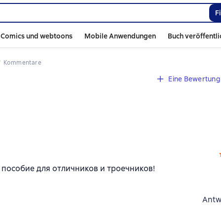
F
Comics und webtoons
Mobile Anwendungen
Buch veröffentl
Kommentare
Eine Bewertung 
 пособие для отличников и троечников!
Antw