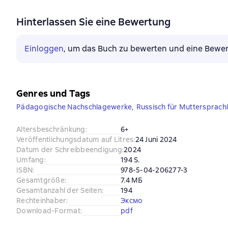
Hinterlassen Sie eine Bewertung
Einloggen
, um das Buch zu bewerten und eine Bewer
Genres und Tags
Pädagogische Nachschlagewerke
,
Russisch für Muttersprach
Altersbeschränkung
:
6+
Veröffentlichungsdatum auf Litres
:
24 Juni 2024
Datum der Schreibbeendigung
:
2024
Umfang
:
194 S.
ISBN
:
978-5-04-206277-3
Gesamtgröße
:
7.4 МБ
Gesamtanzahl der Seiten
:
194
Rechteinhaber
:
Эксмо
Download-Format
:
pdf