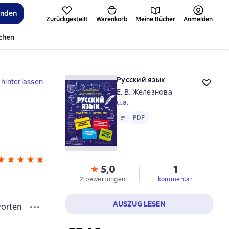
inden
Zurückgestellt
Warenkorb
Meine Bücher
Anmelden
ichen
Русский язык
hinterlassen
Е. В. Железнова
u.a.
Text
PDF
PDF
5,0
1
2 bewertungen
kommentar
AUSZUG LESEN
orten