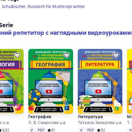
,
Schulbücher, Russisch für Muttersprachler
 Serie
ний репетитор с наглядными видеоуроками
География
Литература
М
р u.a.
Л. В. Смирнова u.a.
Татьяна Захарова u.a.
Т.
Text
PDF
Text
PDF
Te
редний рейтинг 3,5 на основе 2 оценок
3,5
2
PDF
Средний рейтинг 5 на основе 1 оценок
5
1
PDF
Средний рейтинг 5 
5
2