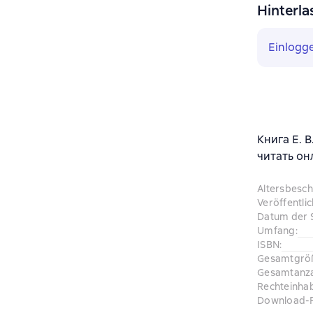
Hinterla
Einlogg
Книга Е. 
читать он
Altersbesc
Veröffentli
Datum der 
Umfang
:
ISBN
:
Gesamtgrö
Gesamtanza
Rechteinha
Download-