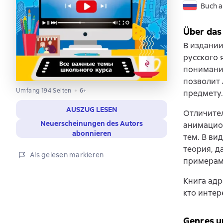
Buch a
Über das
В издании
русского 
понимани
позволит 
Umfang 194 Seiten
6+
предмету.
AUSZUG LESEN
Отличите
Neuerscheinungen des Autors
анимацион
abonnieren
тем. В ви
теория, д
Als gelesen markieren
примерам
Книга адр
кто интер
Genres u