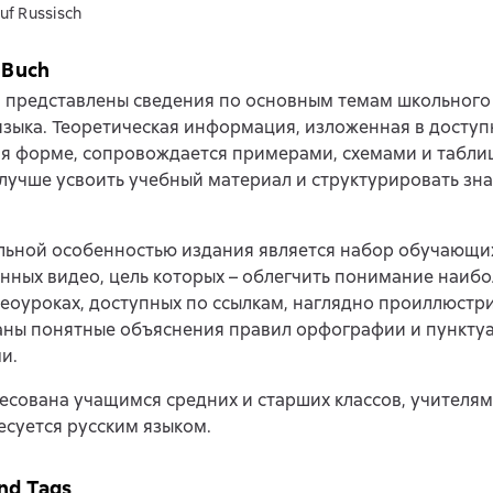
uf Russisch
 Buch
 представлены сведения по основным темам школьного
языка. Теоретическая информация, изложенная в доступ
я форме, сопровождается примерами, схемами и таблиц
лучше усвоить учебный материал и структурировать зн
льной особенностью издания является набор обучающи
ных видео, цель которых – облегчить понимание наиб
деоуроках, доступных по ссылкам, наглядно проиллюстр
аны понятные объяснения правил орфографии и пунктуа
и.
есована учащимся средних и старших классов, учителям,
есуется русским языком.
nd Tags