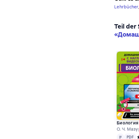
Lehrbücher
Teil der
«
Домаш
Биология
О. Ч. Мазу
Text
PDF
PDF
С