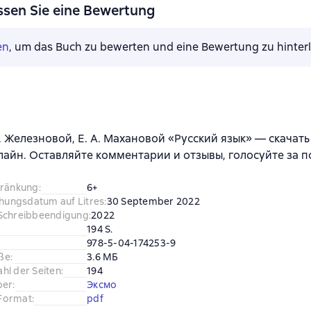
ssen Sie eine Bewertung
en
, um das Buch zu bewerten und eine Bewertung zu hinter
В. Железновой, Е. А. Махановой «Русский язык» — скачать
лайн. Оставляйте комментарии и отзывы, голосуйте за 
hränkung
:
6+
chungsdatum auf Litres
:
30 September 2022
Schreibbeendigung
:
2022
194 S.
978-5-04-174253-9
ße
:
3.6 МБ
hl der Seiten
:
194
ber
:
Эксмо
Format
:
pdf