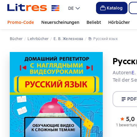
Katalog
DE
Promo-Code
Neuerscheinungen
Beliebt
Hörbücher
Bücher
Lehrbücher
Е. В. Железнова
📚 
Русский язык
Русск
Autoren
Е.
Teil der S
PDF
5,0
1 bewertun