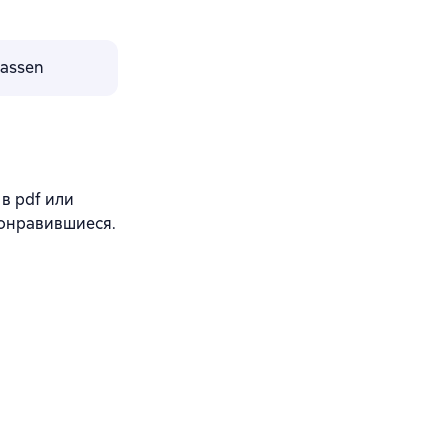
lassen
 в pdf или
понравившиеся.