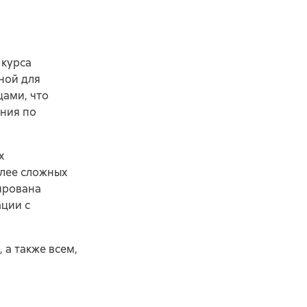
 курса
ной для
ами, что
ания по
х
олее сложных
ирована
ции с
 а также всем,