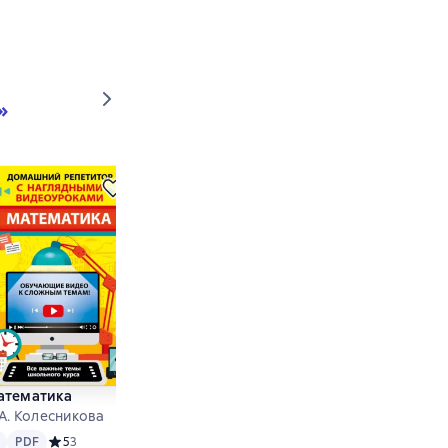
»
атематика
Русский язык
 А. Колесникова
Е. В. Железнова u.a.
xt
PDF
Text
PDF
на основе 2 оценок
PDF
Средний рейтинг 5 на основе 3 оценок
5
3
PDF
Средний рейтинг 5 на основе 1 оценок
5
1