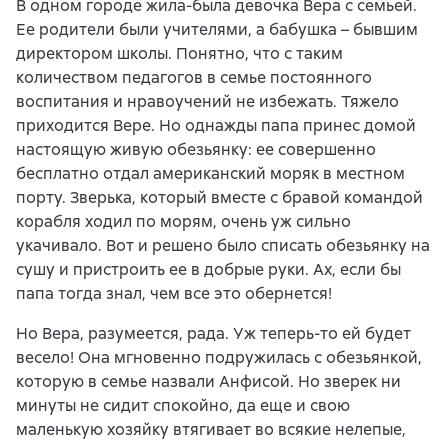
В одном городе жила-была девочка Вера с семьей.
Ее родители были учителями, а бабушка – бывшим
директором школы. Понятно, что с таким
количеством педагогов в семье постоянного
воспитания и нравоучений не избежать. Тяжело
приходится Вере. Но однажды папа принес домой
настоящую живую обезьянку: ее совершенно
бесплатно отдал американский моряк в местном
порту. Зверька, который вместе с бравой командой
корабля ходил по морям, очень уж сильно
укачивало. Вот и решено было списать обезьянку на
сушу и пристроить ее в добрые руки. Ах, если бы
папа тогда знал, чем все это обернется!
Но Вера, разумеется, рада. Уж теперь-то ей будет
весело! Она мгновенно подружилась с обезьянкой,
которую в семье назвали Анфисой. Но зверек ни
минуты не сидит спокойно, да еще и свою
маленькую хозяйку втягивает во всякие нелепые,