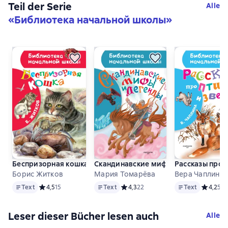
Teil der Serie
Alle
«
Библиотека начальной школы
»
Беспризорная кошка
Скандинавские мифы и легенды
Рассказы про 
Борис Житков
Мария Томарёва
Вера Чаплина
Text
Text
Text
Text
Средний рейтинг 4,5 на основе 15 оценок
4,5
15
Text
Средний рейтинг 4,3 на основе 22 
4,3
22
Text
Средний 
4,2
5
Leser dieser Bücher lesen auch
Alle