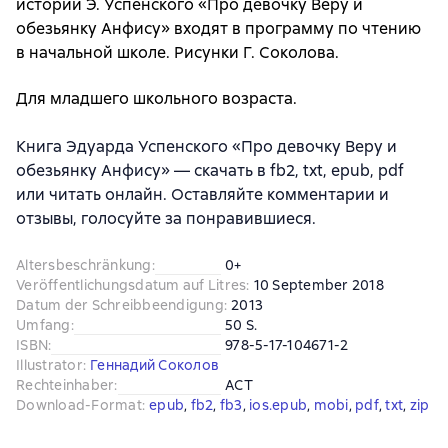
истории Э. Успенского «Про девочку Веру и
обезьянку Анфису» входят в программу по чтению
в начальной школе. Рисунки Г. Соколова.
Для младшего школьного возраста.
Книга Эдуарда Успенского «Про девочку Веру и
обезьянку Анфису» — скачать в fb2, txt, epub, pdf
или читать онлайн. Оставляйте комментарии и
отзывы, голосуйте за понравившиеся.
Altersbeschränkung
:
0+
Veröffentlichungsdatum auf Litres
:
10 September 2018
Datum der Schreibbeendigung
:
2013
Umfang
:
50 S.
ISBN
:
978-5-17-104671-2
Illustrator
:
Геннадий Соколов
Rechteinhaber
:
АСТ
Download-Format
:
epub
, 
fb2
, 
fb3
, 
ios.epub
, 
mobi
, 
pdf
, 
txt
, 
zip