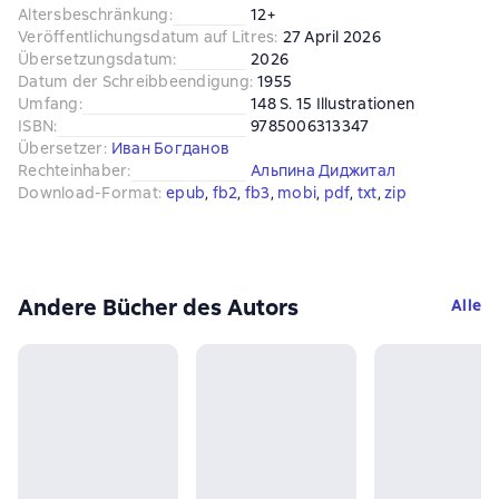
Altersbeschränkung
:
12+
Veröffentlichungsdatum auf Litres
:
27 April 2026
Übersetzungsdatum
:
2026
Datum der Schreibbeendigung
:
1955
Umfang
:
148 S. 15 Illustrationen
ISBN
:
9785006313347
Übersetzer
:
Иван Богданов
Rechteinhaber
:
Альпина Диджитал
Download-Format
:
epub
, 
fb2
, 
fb3
, 
mobi
, 
pdf
, 
txt
, 
zip
Andere Bücher des Autors
Alle