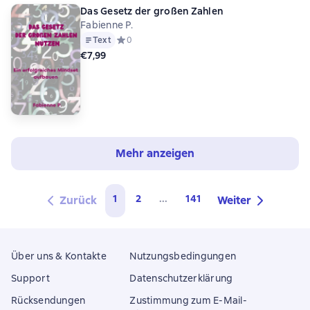
Das Gesetz der großen Zahlen
Fabienne P.
Text
Средний рейтинг 0 на основе 0 оценок
0
€7,99
Mehr anzeigen
1
2
...
141
Zurück
Weiter
Über uns & Kontakte
Nutzungsbedingungen
Support
Datenschutzerklärung
Rücksendungen
Zustimmung zum E-Mail-