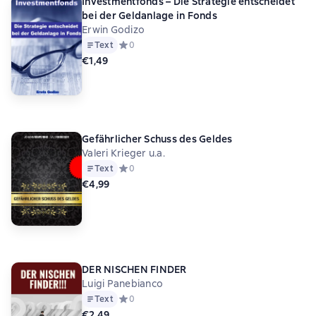
Investmentfonds – Die Strategie entscheidet
bei der Geldanlage in Fonds
Erwin Godizo
Text
Средний рейтинг 0 на основе 0 оценок
0
€1,49
Gefährlicher Schuss des Geldes
Valeri Krieger u.a.
Text
Средний рейтинг 0 на основе 0 оценок
0
€4,99
DER NISCHEN FINDER
Luigi Panebianco
Text
Средний рейтинг 0 на основе 0 оценок
0
€2,49