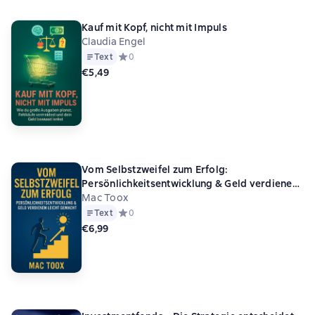
Kauf mit Kopf, nicht mit Impuls
Claudia Engel
Text
Средний рейтинг 0 на основе 0 оценок
0
€5,49
Vom Selbstzweifel zum Erfolg:
Persönlichkeitsentwicklung & Geld verdienen
leicht gemacht
Mac Toox
Text
Средний рейтинг 0 на основе 0 оценок
0
€6,99