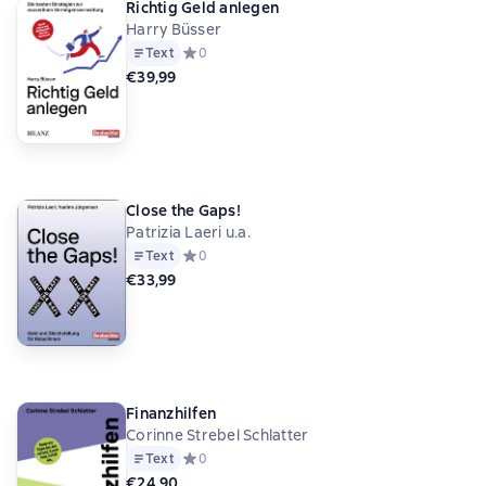
Richtig Geld anlegen
Harry Büsser
Text
Средний рейтинг 0 на основе 0 оценок
0
€39,99
Close the Gaps!
Patrizia Laeri u.a.
Text
Средний рейтинг 0 на основе 0 оценок
0
€33,99
Finanzhilfen
Corinne Strebel Schlatter
Text
Средний рейтинг 0 на основе 0 оценок
0
€24,90