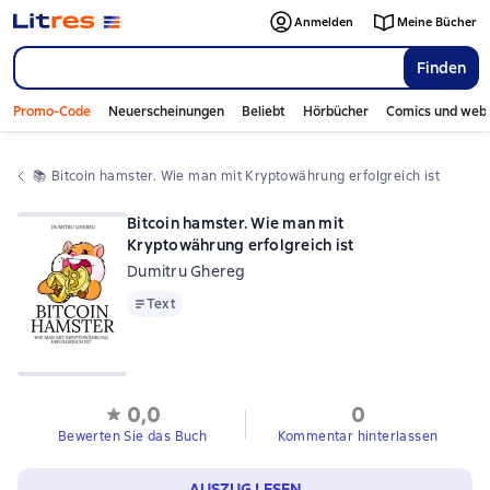
Anmelden
Meine Bücher
Finden
Promo-Code
Neuerscheinungen
Beliebt
Hörbücher
Comics und web
📚 
Bitcoin hamster. Wie man mit Kryptowährung erfolgreich ist
Bitcoin hamster. Wie man mit
Kryptowährung erfolgreich ist
Dumitru Ghereg
Text
Text
0,0
0
Bewerten Sie das Buch
Kommentar hinterlassen
AUSZUG LESEN