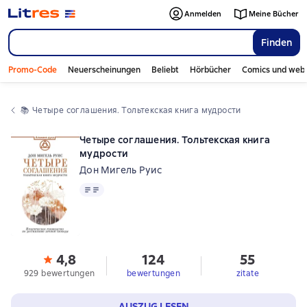
Anmelden
Meine Bücher
Finden
Promo-Code
Neuerscheinungen
Beliebt
Hörbücher
Comics und web
📚 
Четыре соглашения. Тольтекская книга мудрости
Четыре соглашения. Тольтекская книга
мудрости
Дон Мигель Руис
Text
4,8
124
55
929 bewertungen
bewertungen
zitate
AUSZUG LESEN