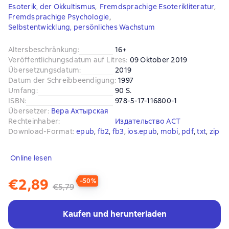
Esoterik, der Okkultismus
,
Fremdsprachige Esoterikliteratur
,
Fremdsprachige Psychologie
,
Selbstentwicklung, persönliches Wachstum
Altersbeschränkung
:
16+
Veröffentlichungsdatum auf Litres
:
09 Oktober 2019
Übersetzungsdatum
:
2019
Datum der Schreibbeendigung
:
1997
Umfang
:
90 S.
ISBN
:
978-5-17-116800-1
Übersetzer
:
Вера Ахтырская
Rechteinhaber
:
Издательство АСТ
Download-Format
:
epub
, 
fb2
, 
fb3
, 
ios.epub
, 
mobi
, 
pdf
, 
txt
, 
zip
Online lesen
€2,89
−50%
€5,79
Kaufen und herunterladen