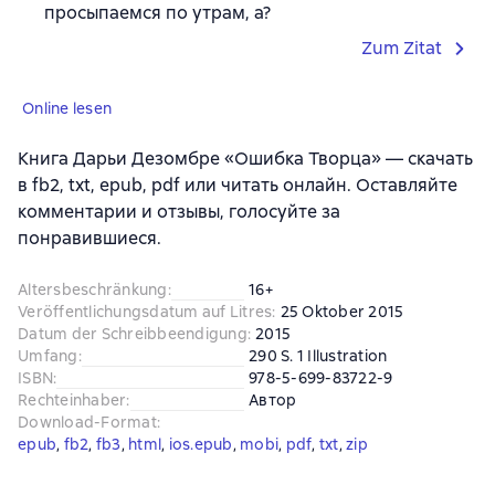
просыпаемся по утрам, а?
Zum Zitat
Online lesen
Книга Дарьи Дезомбре «Ошибка Творца» — скачать
в fb2, txt, epub, pdf или читать онлайн. Оставляйте
комментарии и отзывы, голосуйте за
понравившиеся.
Altersbeschränkung
:
16+
Veröffentlichungsdatum auf Litres
:
25 Oktober 2015
Datum der Schreibbeendigung
:
2015
Umfang
:
290 S. 1 Illustration
ISBN
:
978-5-699-83722-9
Rechteinhaber
:
Автор
Download-Format
:
epub
, 
fb2
, 
fb3
, 
html
, 
ios.epub
, 
mobi
, 
pdf
, 
txt
, 
zip