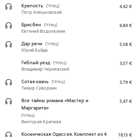
Крепость
(Чтец)
4,42 €
Петр Алешковский
Брисбен
(Чтец)
6,84 €
Евгений Водолазкин
Дар речи
(Чтец)
5,58 €
Юрий Буйда
Гиблый уезд
(Чтец)
3,57 €
Владимир Чернявский
Сотая казнь
(Чтец)
3,79 €
Тимур Суворкин
Все тайны романа «Мастер и
5,47 €
Маргарита»
(Чтец)
Виктория Крапива
Космическая Одиссея. Комплект из 4
18,13 €