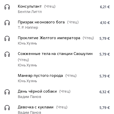
Консультант
(Чтец)
6,21 €
Бентли Литтл
Призрак неонового бога
(Чтец)
4,10 €
Т. Р. Нэппер
Проклятие Желтого императора
(Чтец)
5,79 €
Юнь Хуянь
Сожженные тела на станции Саошулин
5,79 €
(Чтец)
Юнь Хуянь
Маневр пустого города
(Чтец)
5,79 €
Юнь Хуянь
День чёрной собаки
(Чтец)
6,32 €
Вадим Панов
Девочка с куклами
(Чтец)
5,79 €
Вадим Панов