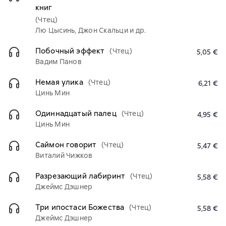
книг
(Чтец)
Лю Цысинь, Джон Скальци и др.
Побочный эффект
(Чтец)
5,05 €
Вадим Панов
Немая улика
(Чтец)
6,21 €
Цинь Мин
Одиннадцатый палец
(Чтец)
4,95 €
Цинь Мин
Саймон говорит
(Чтец)
5,47 €
Виталий Чижков
Разрезающий лабиринт
(Чтец)
5,58 €
Джеймс Дэшнер
Три ипостаси Божества
(Чтец)
5,58 €
Джеймс Дэшнер