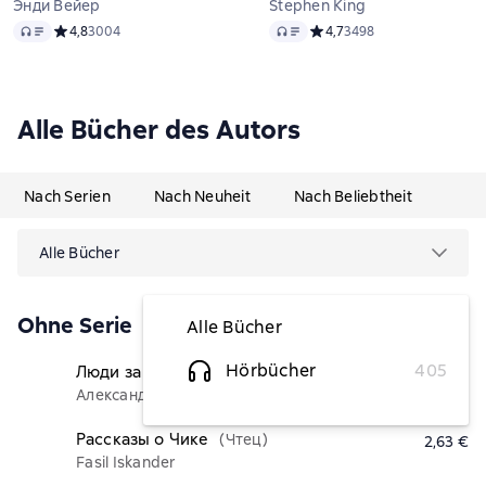
Энди Вейер
Stephen King
Audio
Audio
Средний рейтинг 4,8 на основе 3004 оценок
4,8
3004
Средний рейтинг 4,7 на ос
4,7
3498
Alle Bücher des Autors
Nach Serien
Nach Neuheit
Nach Beliebtheit
Alle Bücher
Ohne Serie
Alle Bücher
Hörbücher
405
Люди за спиной. Том 1
(Чтец)
5,47 €
Александра Маринина
Рассказы о Чике
(Чтец)
2,63 €
Fasil Iskander