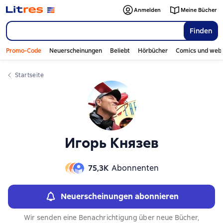
Слайдер с книгами
Anmelden
Meine Bücher
Finden
Promo-Code
Neuerscheinungen
Beliebt
Hörbücher
Comics und web
Startseite
Игорь Князев
75,3К
Abonnenten
Neuerscheinungen abonnieren
Wir senden eine Benachrichtigung über neue Bücher,