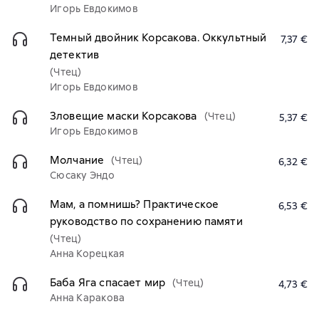
Игорь Евдокимов
Темный двойник Корсакова. Оккультный
7,37 €
детектив
(Чтец)
Игорь Евдокимов
Зловещие маски Корсакова
(Чтец)
5,37 €
Игорь Евдокимов
Молчание
(Чтец)
6,32 €
Сюсаку Эндо
Мам, а помнишь? Практическое
6,53 €
руководство по сохранению памяти
(Чтец)
Анна Корецкая
Баба Яга спасает мир
(Чтец)
4,73 €
Анна Каракова