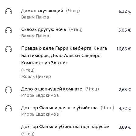
Демон скучающий
(Чтец)
6,32 €
Вадим Панов
Сквозь другую ночь
(Чтец)
5,05 €
Вадим Панов
Правда о деле Гарри Квеберта, Книга
16,86 €
Балтиморов, Дело Аляски Сандерс.
Комплект из 3х книг
(Чтец)
Жоэль Диккер
Дело о шепчущей комнате
(Чтец)
2,63 €
Игорь Евдокимов
Доктор Фальк и дачные убийства
(Чтец)
4,72 €
Игорь Евдокимов
Доктор Фальк и убийства под парусом
3,89 €
(Чтец)