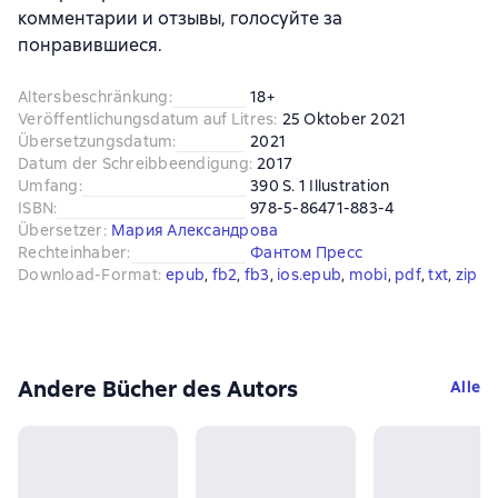
комментарии и отзывы, голосуйте за
понравившиеся.
Altersbeschränkung
:
18+
Veröffentlichungsdatum auf Litres
:
25 Oktober 2021
Übersetzungsdatum
:
2021
Datum der Schreibbeendigung
:
2017
Umfang
:
390 S. 1 Illustration
ISBN
:
978-5-86471-883-4
Übersetzer
:
Мария Александрова
Rechteinhaber
:
Фантом Пресс
Download-Format
:
epub
, 
fb2
, 
fb3
, 
ios.epub
, 
mobi
, 
pdf
, 
txt
, 
zip
Andere Bücher des Autors
Alle