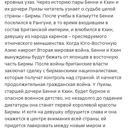
кровных узах. Через историю пары Бенни и Кхин и
их дочери Луизы читатель узнает о судьбе целой
страны – Бирмы. После учебы в Калькутте Бенни
поселился в Рангуне, в то время входившем в
состав Британской империи, и влюбился в Кхин,
девушку из народа каренов – преследуемого
этнического меньшинства. Когда Юго-Восточную
Азию накроет Вторая мировая война, Бенни и Кхин
вынуждены будут бежать от японцев в восточную
часть Бирмы. После войны британские власти
заключат сделку с бирманскими националистами,
которые получат контроль над страной. И начнется
продолжительная гражданская война. У Луизы,
старшей дочери Бенни и Кхин, будет бурное и
опасное военное детство, но незадолго до падения
диктатуры она станет первой королевой красоты
Бирмы. И хотя на девушку обрушится слава и она
окажется в центре внимания всей страны, ей
придется лавировать между новым миром и