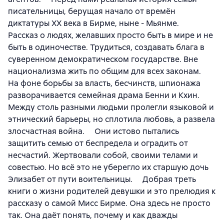
писательницы, берущая начало от времён
диктатуры ХХ века в Бирме, ныне - Мьянме. ⠀
Рассказ о людях, желавших просто быть в мире и не
быть в одиночестве. Трудиться, создавать блага в
суверенном демократическом государстве. Вне
национализма жить по общим для всех законам. ⠀
На фоне борьбы за власть, бесчинств, шпионажа
разворачивается семейная драма Бенни и Кхин.
Между столь разными людьми пролегли языковой и
этнический барьеры, но сплотила любовь, а развела
злосчастная война. ⠀ Они истово пытались
защитить семью от беспредела и оградить от
несчастий. Жертвовали собой, своими телами и
совестью. Но всё это не уберегло их старшую дочь
Элизабет от пути воительницы. ⠀ Добрая треть
книги о жизни родителей девушки и это прелюдия к
рассказу о самой Мисс Бирме. Она здесь не просто
так. Она даёт понять, почему и как дважды