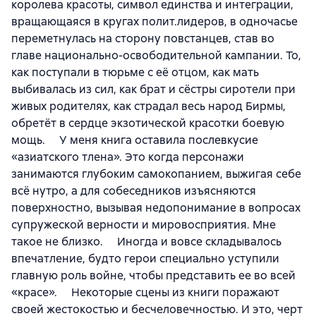
королева красоты, символ единства и интеграции,
вращающаяся в кругах полит.лидеров, в одночасье
переметнулась на сторону повстанцев, став во
главе национально-освободительной кампании. То,
как поступали в тюрьме с её отцом, как мать
выбивалась из сил, как брат и сёстры сиротели при
живых родителях, как страдал весь народ Бирмы,
обретёт в сердце экзотической красотки боевую
мощь. ⠀ У меня книга оставила послевкусие
«азиатского тлена». Это когда персонажи
занимаются глубоким самокопанием, выжигая себе
всё нутро, а для собеседников изъясняются
поверхностно, вызывая недопонимание в вопросах
супружеской верности и мировосприятия. Мне
такое не близко. ⠀ Иногда и вовсе складывалось
впечатление, будто герои специально уступили
главную роль войне, чтобы представить ее во всей
«красе». ⠀ Некоторые сцены из книги поражают
своей жестокостью и бесчеловечностью. И это, черт