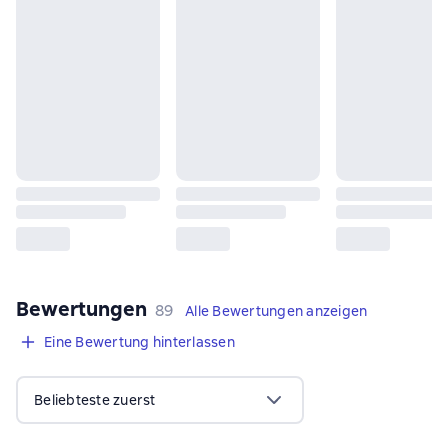
Bewertungen
,
89 Bewertungen
89
Alle Bewertungen anzeigen
Eine Bewertung hinterlassen
Beliebteste zuerst