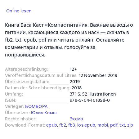
Online lesen
Книга Баса Каст «Компас питания. Важные выводы о
питании, касающиеся каждого из нас» — скачать в
fb2, txt, epub, pdf или читать онлайн. Оставляйте
комментарии и отзывы, голосуйте за
понравившиеся.
Altersbeschränkung
:
12+
Veröffentlichungsdatum auf Litres
:
12 November 2019
Übersetzungsdatum
:
2019
Datum der Schreibbeendigung
:
2018
Umfang
:
371 S. 52 Illustrationen
ISBN
:
978-5-04-101858-0
Verleger
:
БОМБОРА
Übersetzer
:
Юлия Кныш
Rechteinhaber
:
Эксмо
Download-Format
:
epub
, 
fb2
, 
fb3
, 
ios.epub
, 
mobi
, 
pdf
, 
txt
, 
zip