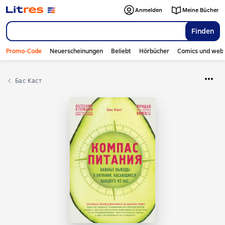
Anmelden
Meine Bücher
Finden
Promo-Code
Neuerscheinungen
Beliebt
Hörbücher
Comics und web
Бас Каст