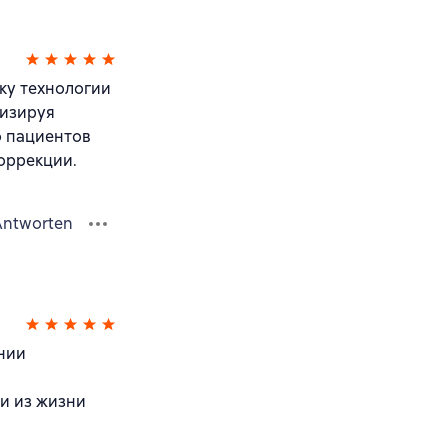
ку технологии
лизируя
о пациентов
оррекции.
Antworten
нии
и из жизни