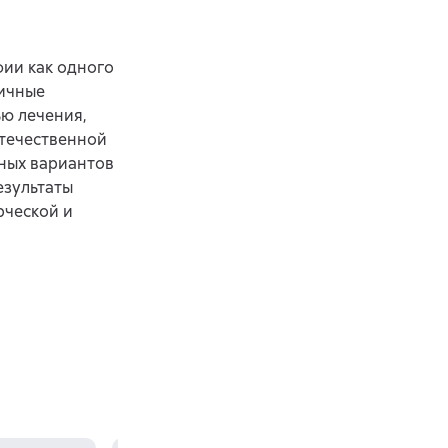
фии как одного
личные
ю лечения,
отечественной
ных вариантов
езультаты
рческой и