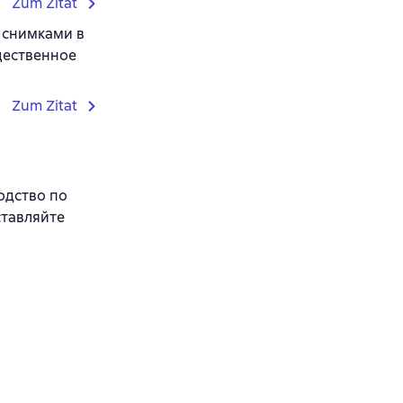
Zum Zitat
 снимками в
щественное
Zum Zitat
одство по
ставляйте