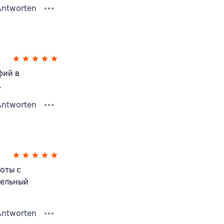
Antworten
фий в
.
Antworten
оты с
тельный
Antworten