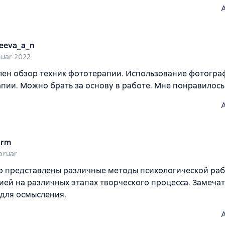
eeva_a_n
nuar 2022
ен обзор техник фототерапии. Использование фотогра
пии. Можно брать за основу в работе. Мне понравилось
arm
bruar
о представлены различные методы психологической раб
ей на различных этапах творческого процесса. Замеча
для осмысления.