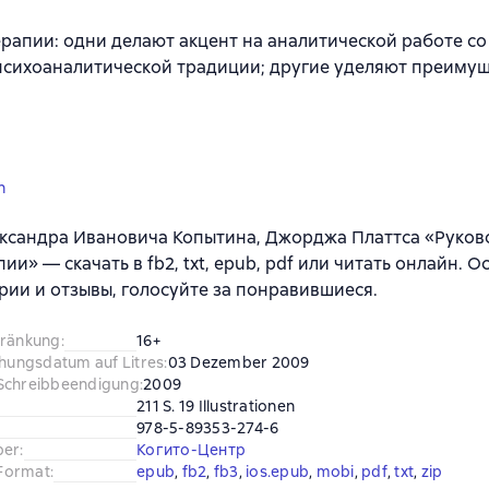
рапии: одни делают акцент на аналитической работе со
психоаналитической традиции; другие уделяют преиму
n
ксандра Ивановича Копытина, Джорджа Платтса «Руков
ии» — скачать в fb2, txt, epub, pdf или читать онлайн. О
ии и отзывы, голосуйте за понравившиеся.
hränkung
:
16+
chungsdatum auf Litres
:
03 Dezember 2009
Schreibbeendigung
:
2009
211 S. 19 Illustrationen
978-5-89353-274-6
ber
:
Когито-Центр
Format
:
epub
, 
fb2
, 
fb3
, 
ios.epub
, 
mobi
, 
pdf
, 
txt
, 
zip