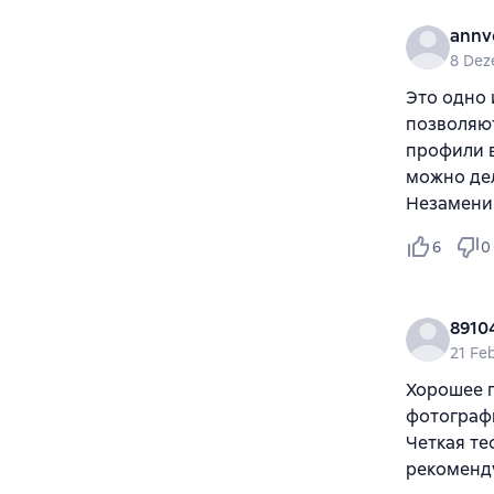
annv
8 Dez
Это одно 
позволяют
профили в
можно дел
Незамени
6
0
8910
21 Fe
Хорошее п
фотографи
Четкая те
рекоменд