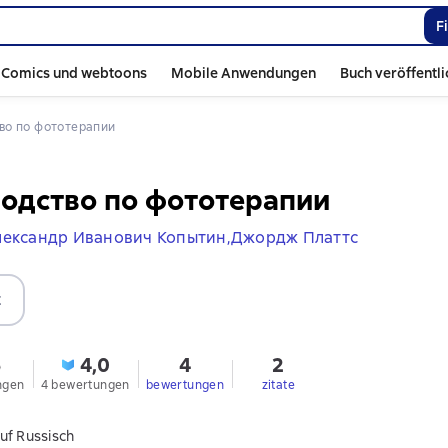
F
Comics und webtoons
Mobile Anwendungen
Buch veröffentl
тво по фототерапии
одство по фототерапии
лександр Иванович Копытин,
Джордж Платтс
t
5
4,0
4
2
ngen
4 bewertungen
bewertungen
zitate
uf Russisch