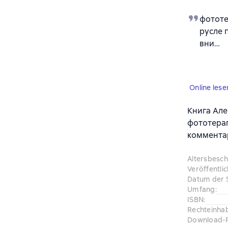
фототе
русле 
вни…
Online lese
Книга Але
фототерап
комментар
Altersbesc
Veröffentli
Datum der 
Umfang
:
ISBN
:
Rechteinha
Download-