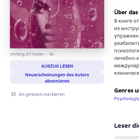
Über das
В книге о
из инстр
упражнени
реабилита
психологи
Umfang 211 Seiten
16+
лечебно-
междунар
AUSZUG LESEN
клиническ
Neuerscheinungen des Autors
abonnieren
Genres u
Als gelesen markieren
Psychologi
Leser di