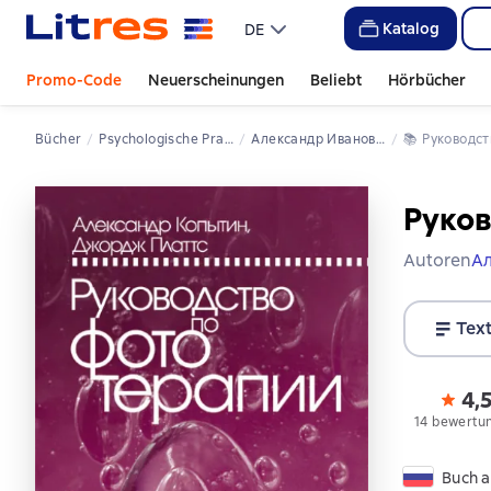
Katalog
DE
Promo-Code
Neuerscheinungen
Beliebt
Hörbücher
Bücher
Psychologische Praxis
Александр Иванович Копытин
📚 
Руководс
Руков
Autoren
А
Tex
4,
14 bewertu
Buch a