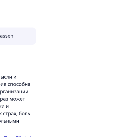
lassen
мысли и
фия способна
организации
браз может
ки и
 страх, боль
рольными