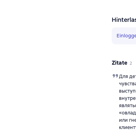
Hinterla
Einlogg
Zitate
2
Для де
чувств
выступ
внутре
являть
«овлад
или гн
клиент