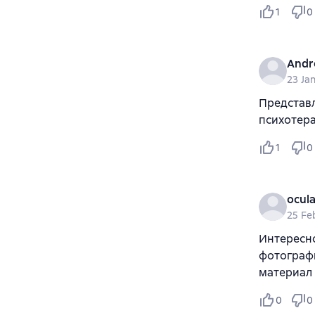
1
0
Andr
23 Ja
Представл
психотера
1
0
ocul
25 Fe
Интересн
фотографи
материал 
0
0