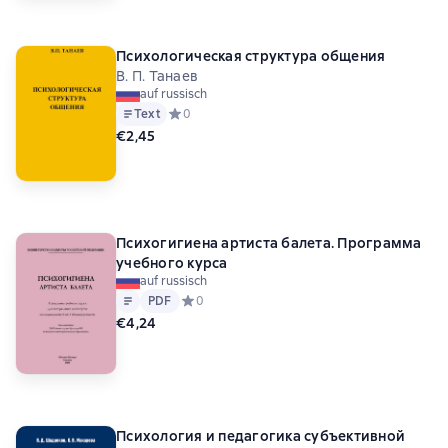
Психологическая структура общения
В. П. Танаев
auf russisch
Text
Средний рейтинг 0 на основе 0 оценок
0
€2,45
Психогигиена артиста балета. Программа
учебного курса
auf russisch
Text
PDF
PDF
Средний рейтинг 0 на основе 0 оценок
0
€4,24
Психология и педагогика субъективной