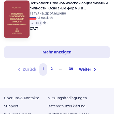
Психология экономической социализации
личности. Основные формы и
детерминанты
Татьяна Дробышева
auf russisch
Text
Средний рейтинг 0 на основе 0 оценок
0
€7,71
Mehr anzeigen
1
2
...
39
Zurück
Weiter
Über uns & Kontakte
Nutzungsbedingungen
Support
Datenschutzerklärung