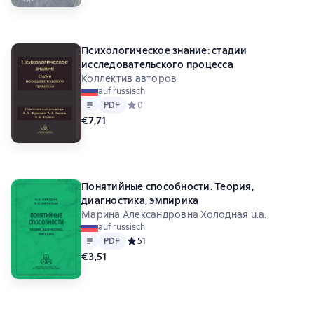
Психологическое знание: стадии
исследовательского процесса
Коллектив авторов
auf russisch
Text
PDF
PDF
Средний рейтинг 0 на основе 0 оценок
0
€7,71
Понятийные способности. Теория,
диагностика, эмпирика
Марина Александровна Холодная u.a.
auf russisch
Text
PDF
PDF
Средний рейтинг 5 на основе 1 оценок
5
1
€3,51