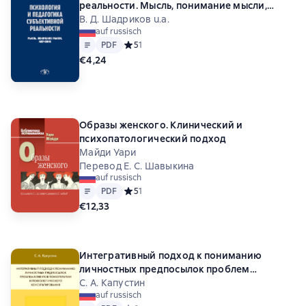
реальности. Мысль, понимание мысли,
научение
В. Д. Шадриков u.a.
auf russisch
Text
PDF
PDF
Средний рейтинг 5 на основе 1 оценок
5
1
€4,24
Образы женского. Клинический и
психопатологический подход
Майди Уари
Перевод Е. С. Шавыкина
auf russisch
Text
PDF
PDF
Средний рейтинг 5 на основе 1 оценок
5
1
€12,33
Интегративный подход к пониманию
личностных предпосылок проблем
клиентов психотерапии и
С. А. Капустин
auf russisch
психологического консультирования