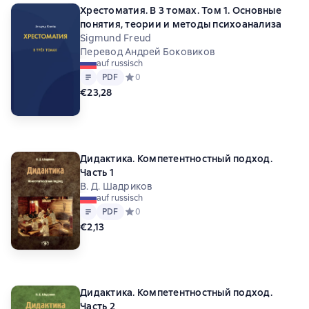
Хрестоматия. В 3 томах. Том 1. Основные
понятия, теории и методы психоанализа
Sigmund Freud
Перевод Андрей Боковиков
auf russisch
Text
PDF
PDF
Средний рейтинг 0 на основе 0 оценок
0
€23,28
Дидактика. Компетентностный подход.
Часть 1
В. Д. Шадриков
auf russisch
Text
PDF
PDF
Средний рейтинг 0 на основе 0 оценок
0
€2,13
Дидактика. Компетентностный подход.
Часть 2