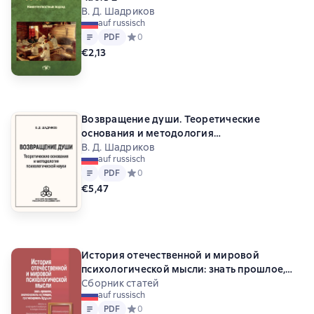
В. Д. Шадриков
auf russisch
Text
PDF
PDF
Средний рейтинг 0 на основе 0 оценок
0
€2,13
Возвращение души. Теоретические
основания и методология
психологической науки
В. Д. Шадриков
auf russisch
Text
PDF
PDF
Средний рейтинг 0 на основе 0 оценок
0
€5,47
История отечественной и мировой
психологической мысли: знать прошлое,
анализировать настоящее, прогнозировать
Сборник статей
auf russisch
будущее. Материалы международной
Text
PDF
PDF
Средний рейтинг 0 на основе 0 оценок
0
конференции по истории психологии «VII