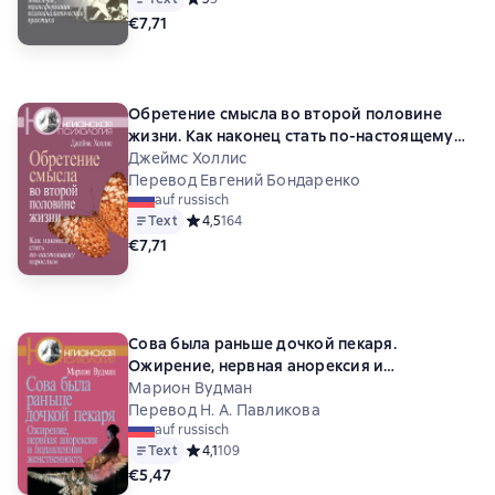
€7,71
Обретение смысла во второй половине
жизни. Как наконец стать по-настоящему
взрослым
Джеймс Холлис
Перевод Евгений Бондаренко
auf russisch
Text
Средний рейтинг 4,5 на основе 164 оценок
4,5
164
€7,71
Сова была раньше дочкой пекаря.
Ожирение, нервная анорексия и
подавленная женственность
Марион Вудман
Перевод Н. А. Павликова
auf russisch
Text
Средний рейтинг 4,1 на основе 109 оценок
4,1
109
€5,47