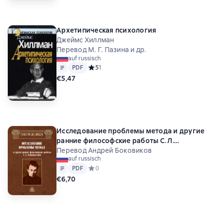
Архетипическая психология
Джеймс Хиллман
Перевод М. Г. Пазина и др.
auf russisch
Text
PDF
PDF
Средний рейтинг 5 на основе 1 оценок
5
1
€5,47
Исследование проблемы метода и другие
ранние философские работы С. Л.
Рубинштейна
Перевод Андрей Боковиков
auf russisch
Text
PDF
PDF
Средний рейтинг 0 на основе 0 оценок
0
€6,70