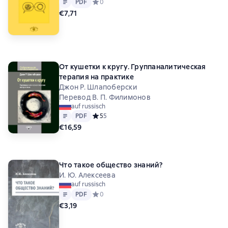
Text
PDF
PDF
Средний рейтинг 0 на основе 0 оценок
0
€7,71
От кушетки к кругу. Группаналитическая
терапия на практике
Джон Р. Шлапоберски
Перевод В. П. Филимонов
auf russisch
Text
PDF
PDF
Средний рейтинг 5 на основе 5 оценок
5
5
€16,59
Что такое общество знаний?
И. Ю. Алексеева
auf russisch
Text
PDF
PDF
Средний рейтинг 0 на основе 0 оценок
0
€3,19