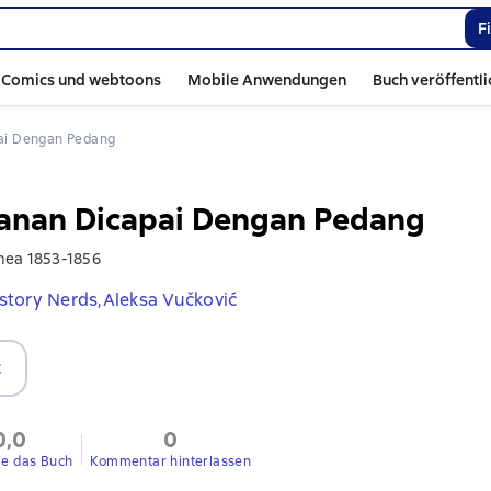
F
Comics und webtoons
Mobile Anwendungen
Buch veröffentl
ai Dengan Pedang
nan Dicapai Dengan Pedang
mea 1853-1856
story Nerds,
Aleksa Vučković
t
0,0
0
ie das Buch
Kommentar hinterlassen