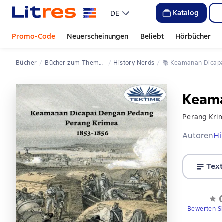
Katalog
DE
Promo-Code
Neuerscheinungen
Beliebt
Hörbücher
Bücher
Bücher zum Thema Krieg
History Nerds
📚 
Keamanan Dicap
Keama
Perang Kri
Autoren
Hi
Tex
Bewerten S