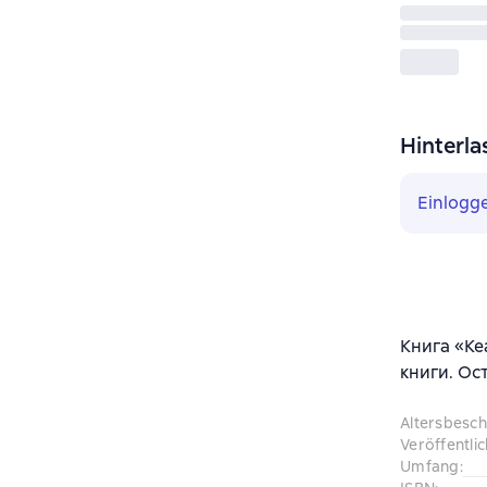
Hinterla
Einlogg
Книга «Ke
книги. Ос
Altersbesc
Veröffentli
Umfang
: