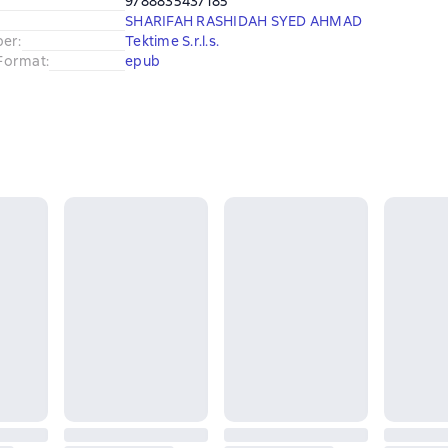
9788835437185
SHARIFAH RASHIDAH SYED AHMAD
ber
:
Tektime S.r.l.s.
Format
:
epub