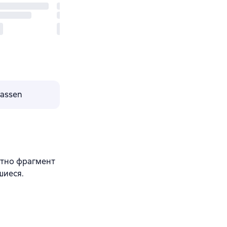
lassen
атно фрагмент
шиеся.