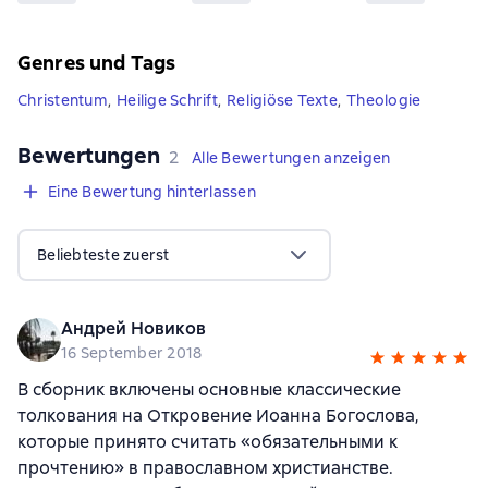
Genres und Tags
Christentum
,
Heilige Schrift
,
Religiöse Texte
,
Theologie
Bewertungen
,
2 Bewertungen
2
Alle Bewertungen anzeigen
Eine Bewertung hinterlassen
Beliebteste zuerst
Андрей Новиков
16 September 2018
В сборник включены основные классические
толкования на Откровение Иоанна Богослова,
которые принято считать «обязательными к
прочтению» в православном христианстве.