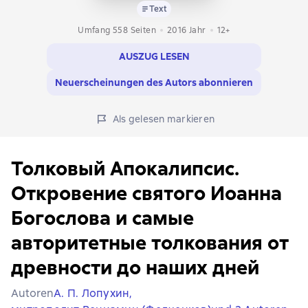
Text
Umfang 558 Seiten
2016
Jahr
12+
AUSZUG LESEN
Neuerscheinungen des Autors abonnieren
Als gelesen markieren
Толковый Апокалипсис.
Откровение святого Иоанна
Богослова и самые
авторитетные толкования от
древности до наших дней
Autoren
А. П. Лопухин,