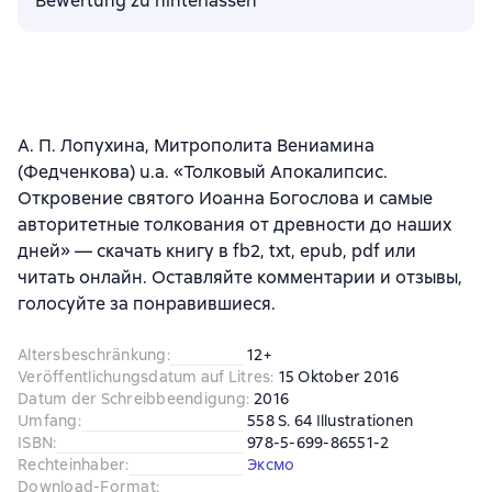
Bewertung zu hinterlassen
А. П. Лопухина, Митрополита Вениамина
(Федченкова) u.a. «Толковый Апокалипсис.
Откровение святого Иоанна Богослова и самые
авторитетные толкования от древности до наших
дней» — скачать книгу в fb2, txt, epub, pdf или
читать онлайн. Оставляйте комментарии и отзывы,
голосуйте за понравившиеся.
Altersbeschränkung
:
12+
Veröffentlichungsdatum auf Litres
:
15 Oktober 2016
Datum der Schreibbeendigung
:
2016
Umfang
:
558 S. 64 Illustrationen
ISBN
:
978-5-699-86551-2
Rechteinhaber
:
Эксмо
Download-Format
: