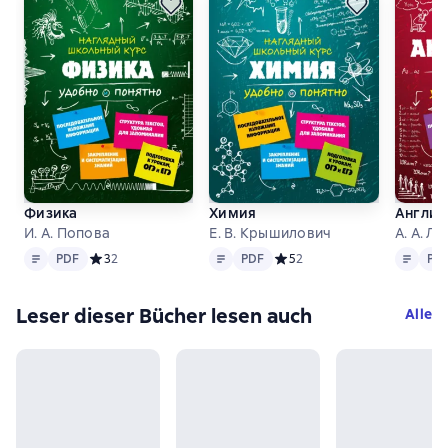
Физика
Химия
Англий
И. А. Попова
Е. В. Крышилович
А. А. Л
Text
PDF
Text
PDF
Text
PDF
PDF
Средний рейтинг 3 на основе 2 оценок
3
2
PDF
Средний рейтинг 5 на основе
5
2
PD
Leser dieser Bücher lesen auch
Alle