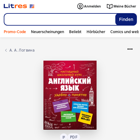
Anmelden
Meine Bücher
Finden
Promo-Code
Neuerscheinungen
Beliebt
Hörbücher
Comics und web
А. А. Логвина
Text
PDF
PDF