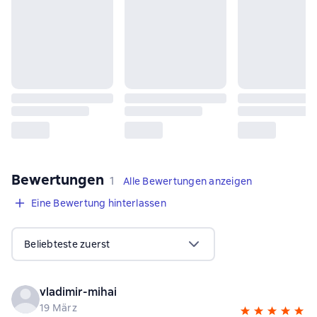
Bewertungen
,
1 Bewertung
1
Alle Bewertungen anzeigen
Eine Bewertung hinterlassen
Beliebteste zuerst
vladimir-mihai
19 März