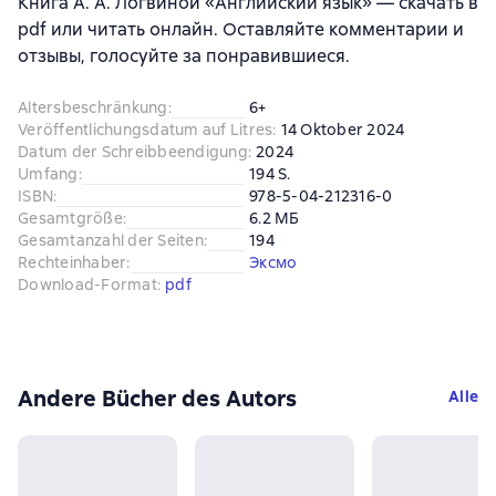
Книга А. А. Логвиной «Английский язык» — скачать в
pdf или читать онлайн. Оставляйте комментарии и
отзывы, голосуйте за понравившиеся.
Altersbeschränkung
:
6+
Veröffentlichungsdatum auf Litres
:
14 Oktober 2024
Datum der Schreibbeendigung
:
2024
Umfang
:
194 S.
ISBN
:
978-5-04-212316-0
Gesamtgröße
:
6.2 МБ
Gesamtanzahl der Seiten
:
194
Rechteinhaber
:
Эксмо
Download-Format
:
pdf
Andere Bücher des Autors
Alle