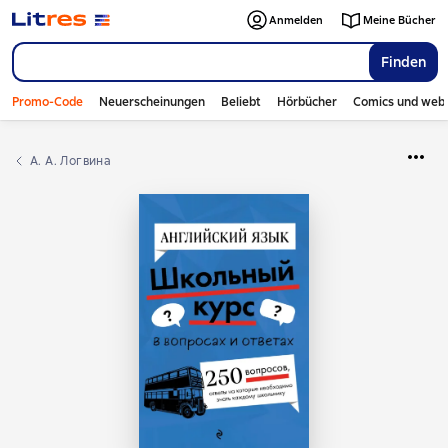
Anmelden
Meine Bücher
Finden
Promo-Code
Neuerscheinungen
Beliebt
Hörbücher
Comics und web
А. А. Логвина