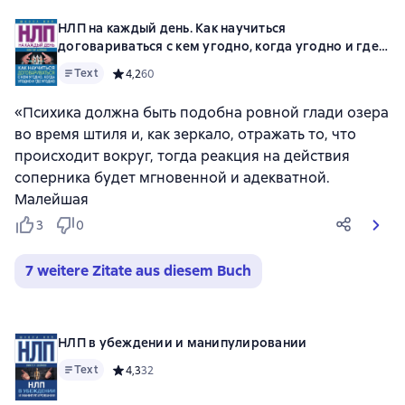
НЛП на каждый день. Как научиться
договариваться с кем угодно, когда угодно и где
угодно
Text
Средний рейтинг 4,2 на основе 60 оценок
4,2
60
«Психика должна быть подобна ровной глади озера
во время штиля и, как зеркало, отражать то, что
происходит вокруг, тогда реакция на действия
соперника будет мгновенной и адекватной.
Малейшая
3
0
7 weitere Zitate aus diesem Buch
НЛП в убеждении и манипулировании
Text
Средний рейтинг 4,3 на основе 32 оценок
4,3
32