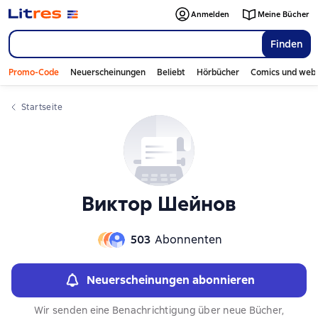
Слайдер с книгами
Слайдер с книгами
Anmelden
Meine Bücher
Finden
Promo-Code
Neuerscheinungen
Beliebt
Hörbücher
Comics und web
Startseite
Виктор Шейнов
503
Abonnenten
Neuerscheinungen abonnieren
Wir senden eine Benachrichtigung über neue Bücher,