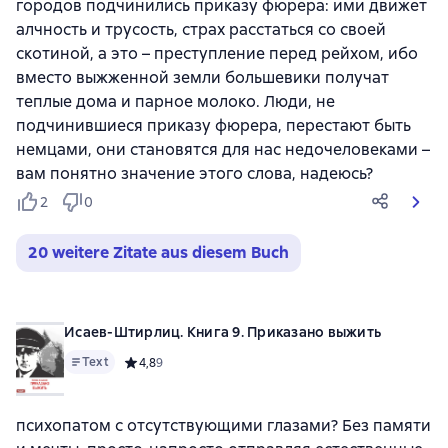
городов подчинились приказу фюрера: ими движет
алчность и трусость, страх расстаться со своей
скотиной, а это – преступление перед рейхом, ибо
вместо выжженной земли большевики получат
теплые дома и парное молоко. Люди, не
подчинившиеся приказу фюрера, перестают быть
немцами, они становятся для нас недочеловеками –
вам понятно значение этого слова, надеюсь?
2
0
20 weitere Zitate aus diesem Buch
Исаев-Штирлиц. Книга 9. Приказано выжить
Text
Средний рейтинг 4,8 на основе 9 оценок
4,8
9
психопатом с отсутствующими глазами? Без памяти