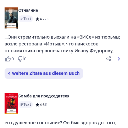
Отчаяние
Text
Средний рейтинг 4,2 на основе 23 оценок
4,2
23
…Они стремительно выехали на «ЗИСе» из тюрьмы;
возле ресторана «Иртыш», что наискосок
от памятника первопечатнику Ивану Федорову,
0
0
4 weitere Zitate aus diesem Buch
Бомба для председателя
Text
Средний рейтинг 4,6 на основе 11 оценок
4,6
11
его душевное состояние? Он был здоров до того,