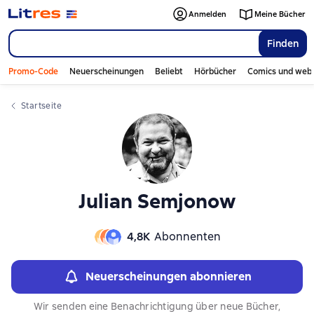
Слайдер с книгами
Слайдер с книгами
Anmelden
Meine Bücher
Finden
Promo-Code
Neuerscheinungen
Beliebt
Hörbücher
Comics und web
Startseite
Julian Semjonow
4,8К
Abonnenten
Neuerscheinungen abonnieren
Wir senden eine Benachrichtigung über neue Bücher,