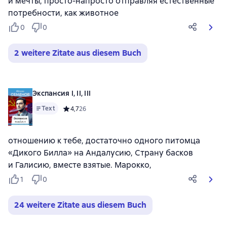
и мечты, просто-напросто отправляя естественные
потребности, как животное
0
0
2 weitere Zitate aus diesem Buch
Экспансия I, II, III
Text
Средний рейтинг 4,7 на основе 26 оценок
4,7
26
отношению к тебе, достаточно одного питомца
«Дикого Билла» на Андалусию, Страну басков
и Галисию, вместе взятые. Марокко,
1
0
24 weitere Zitate aus diesem Buch