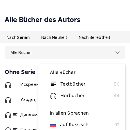
Alle Bücher des Autors
Nach Serien
Nach Neuheit
Nach Beliebtheit
Alle Bücher
Ohne Serie
Alle Bücher
Textbücher
50
Искренность
3,69 €
Hörbücher
44
Уходят, чтобы вернуться
3,69 €
in allen Sprachen
Дипломатический агент
von 3,69 €
auf Russisch
92
Полковник милиции Владислав