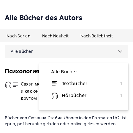
Alle Bücher des Autors
Nach Serien
Nach Neuheit
Nach Beliebtheit
Alle Bücher
Психология общения
Alle Bücher
Textbücher
1
Связи между нами. 9 типов личности
von 4,21 €
и как они взаимодействуют друг с
Hörbücher
1
другом
Bücher von Сюзанна Стабил können in den Formaten fb2, txt,
epub, pdf heruntergeladen oder online gelesen werden.