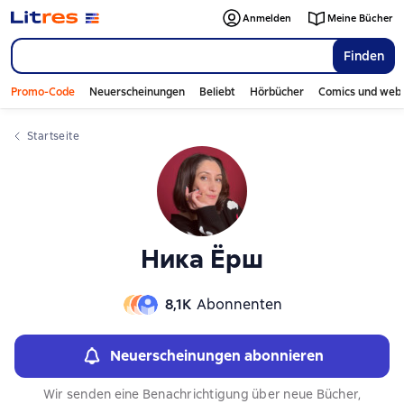
Слайдер с книгами
Слайдер с книгами
Anmelden
Meine Bücher
Finden
Promo-Code
Neuerscheinungen
Beliebt
Hörbücher
Comics und web
Startseite
Ника Ёрш
8,1К
Abonnenten
Neuerscheinungen abonnieren
Wir senden eine Benachrichtigung über neue Bücher,