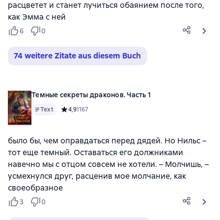
расцветет и станет лучиться обаянием после того,
как Эмма с ней
6
0
74 weitere Zitate aus diesem Buch
Темные секреты драконов. Часть 1
Text
Средний рейтинг 4,9 на основе 1167 оценок
4,9
1167
было бы, чем оправдаться перед дядей. Но Нильс –
тот еще темный. Оставаться его должниками
навечно мы с отцом совсем не хотели. – Молчишь, –
усмехнулся друг, расценив мое молчание, как
своеобразное
3
0