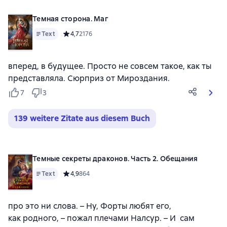
Темная сторона. Маг
Text
Средний рейтинг 4,7 на основе 2176 оценок
4,7
2176
вперед, в будущее. Просто не совсем такое, как ты
представляла. Сюрприз от Мироздания.
7
3
139 weitere Zitate aus diesem Buch
Темные секреты драконов. Часть 2. Обещания
Text
Средний рейтинг 4,9 на основе 864 оценок
4,9
864
про это ни слова. – Ну, Форты любят его,
как родного, – пожал плечами Налсур. – И сам