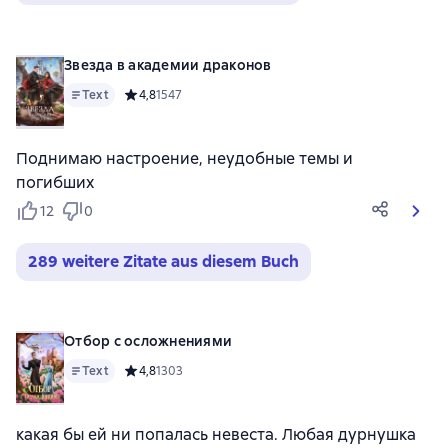
Звезда в академии драконов
Text
Средний рейтинг 4,8 на основе 1547 оценок
4,8
1547
Поднимаю настроение, неудобные темы и
погибших
12
0
289 weitere Zitate aus diesem Buch
Отбор с осложнениями
Text
Средний рейтинг 4,8 на основе 1303 оценок
4,8
1303
какая бы ей ни попалась невеста. Любая дурнушка