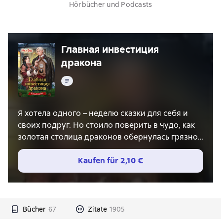
Hörbücher und Podcasts
Главная инвестиция
дракона
Text
Я хотела одного – неделю сказки для себя и
своих подруг. Но стоило поверить в чудо, как
золотая столица драконов обернулась грязной
подворотней в компании самоуверенного
незнакомца. Его гениальный план по нашему
Kaufen für
2,10 €
спасению сводится к одному: попросить
помощи у жутковатого родственника.
Так я стала «очень неудобной гостьей» в
имении прекрасного ледяного дракона.
Bücher
67
Zitate
1905
Снаружи начинается снежная метель, но я все