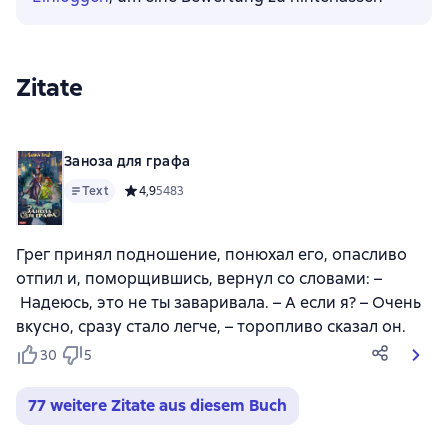
Zitate
Заноза для графа
Text
Средний рейтинг 4,9 на основе 5483 оценок
4,9
5483
Грег принял подношение, понюхал его, опасливо
отпил и, поморщившись, вернул со словами: –
Надеюсь, это не ты заваривала. – А если я? – Очень
вкусно, сразу стало легче, – торопливо сказал он.
30
5
77 weitere Zitate aus diesem Buch