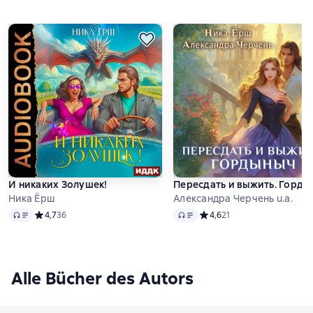
И никаких Золушек!
Пересдать и выжить. Горды
Ника Ёрш
Александра Черчень u.a.
Audio
Audio
Средний рейтинг 4,7 на основе 36 оценок
4,7
36
Средний рейтинг 4,6 на ос
4,6
21
Alle Bücher des Autors