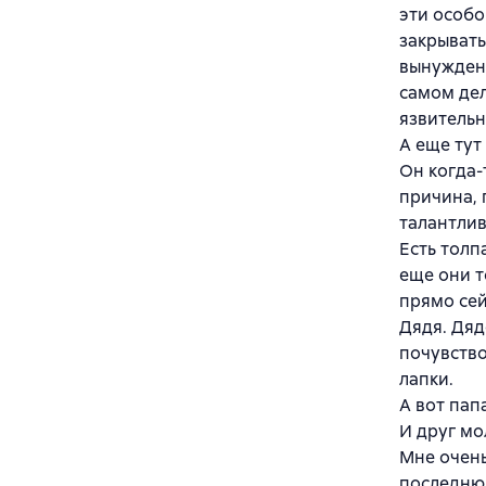
эти особо
закрывать
вынуждена
самом дел
язвительн
А еще тут
Он когда-
причина, 
талантлив
Есть толп
еще они т
прямо сей
Дядя. Дяд
почувство
лапки.
А вот пап
И друг мо
Мне очень
последнюю