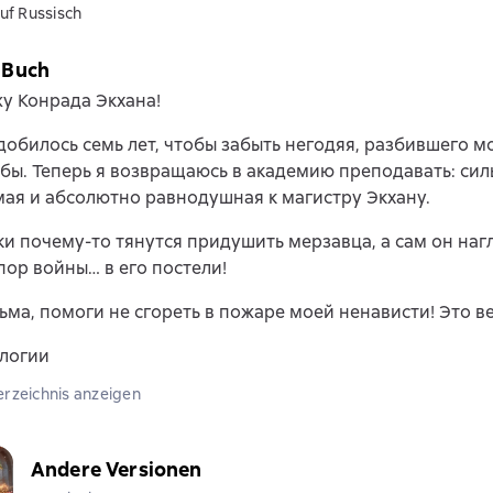
uf Russisch
 Buch
у Конрада Экхана!
обилось семь лет, чтобы забыть негодяя, разбившего м
бы. Теперь я возвращаюсь в академию преподавать: сил
ая и абсолютно равнодушная к магистру Экхану.
ки почему-то тянутся придушить мерзавца, а сам он наг
пор войны… в его постели!
ьма, помоги не сгореть в пожаре моей ненависти! Это ве
илогии
erzeichnis anzeigen
Andere Versionen