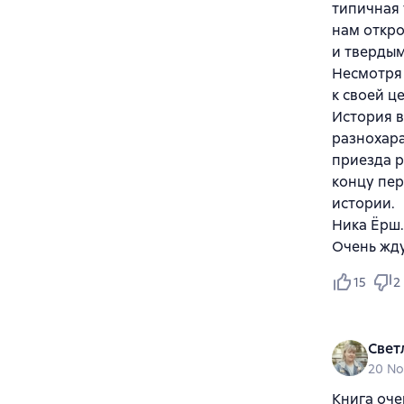
типичная 
нам откро
и твердым
Несмотря 
к своей це
История в
разнохара
приезда р
концу пер
истории.
Ника Ёрш.
Очень жд
15
2
Свет
20 N
Книга оче