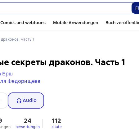
F
Comics und webtoons
Mobile Anwendungen
Buch veröffentl
 драконов. Часть 1
е секреты драконов. Часть 1
а Ёрш
ля Федорищева
t
Audio
9
24
112
ungen
bewertungen
zitate