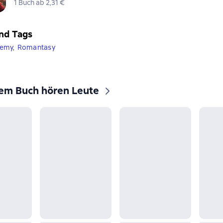
1 Buch ab 2,31 €
nd Tags
demy
,
Romantasy
sem Buch hören Leute