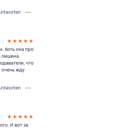
Antworten
и. Хоть она про
е лишена
одаватели, что
и очень жду
Antworten
го. И вот за