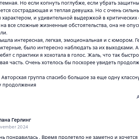
темная. Но если копнуть поглубже, если убрать защитны
ется сострадающая и теплая девушка. Но с очень сильн
 характером, и удивительной выдержкой в критических 
на все сложные жизненные обстоятельства, она не опуск
ли.
ышла интересная, легкая, эмоциональная и с юмором. Г
ктерные, было интересно наблюдать за их выходками. 
ебят с практики я хохотала в голос. Жаль, что так быстр
вая часть. Очень хотелось бы поскорее увидеть продол
 Авторская группа спасибо большое за еще одну классн
у продолжения
лана Герлинг
ovember 2024
нь понравилась . Время пролетело не заметно и хочется 