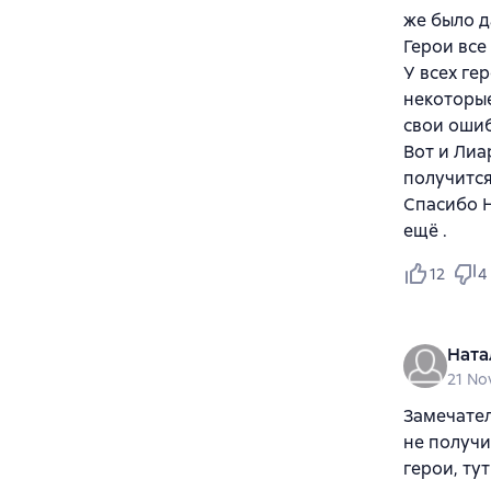
же было д
Герои все
У всех ге
некоторые
свои оши
Вот и Лиа
получится
Спасибо Н
ещё .
12
4
Ната
21 No
Замечател
не получи
герои, ту