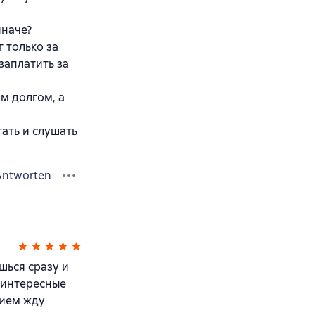
иначе?
 только за
заплатить за
м долгом, а
тать и слушать
Antworten
шься сразу и
, интересные
нием жду