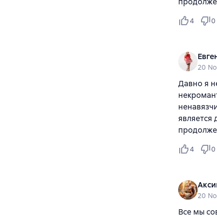
продолже
4
0
Евге
20 N
Давно я н
некромант
ненавязчи
является 
продолже
4
0
Акси
20 N
Все мы со