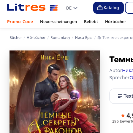
Katalog
DE
Promo-Code
Neuerscheinungen
Beliebt
Hörbücher
Bücher
Hörbücher
Romantasy
Ника Ёрш
📚 
Темные секреты
Темны
Autor
Ник
Sprecher
О
Tex
4,
296 bewert