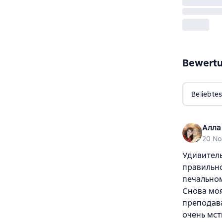
Bewert
Beliebtes
Алла
20 N
Удивитель
правильно
печальном
Снова моя
преподава
очень мст