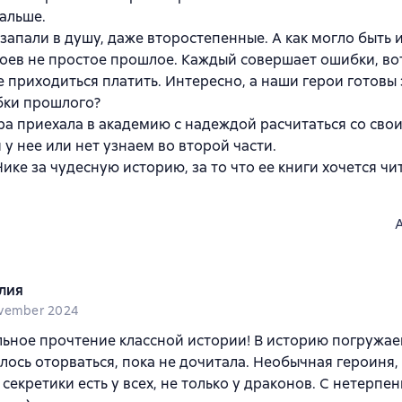
альше.
 запали в душу, даже второстепенные. А как могло быть 
роев не простое прошлое. Каждый совершает ошибки, вот
 приходиться платить. Интересно, а наши герои готовы 
бки прошлого?
ра приехала в академию с надеждой расчитаться со свои
 у нее или нет узнаем во второй части.
ике за чудесную историю, за то что ее книги хочется чи
лия
vember 2024
ьное прочтение классной истории! В историю погружае
лось оторваться, пока не дочитала. Необычная героиня
т секретики есть у всех, не только у драконов. С нетерпе