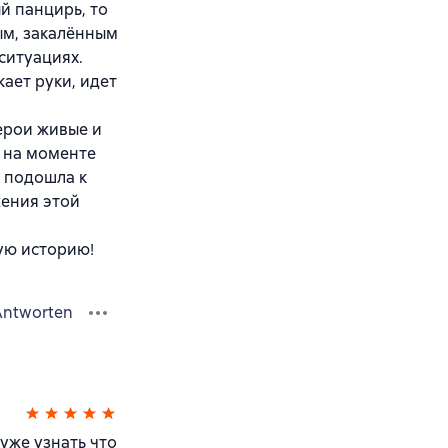
й панцирь, то
ым, закалённым
ситуациях.
ает руки, идет
ерои живые и
А на моменте
о подошла к
жения этой
ую историю!
Antworten
уже узнать что