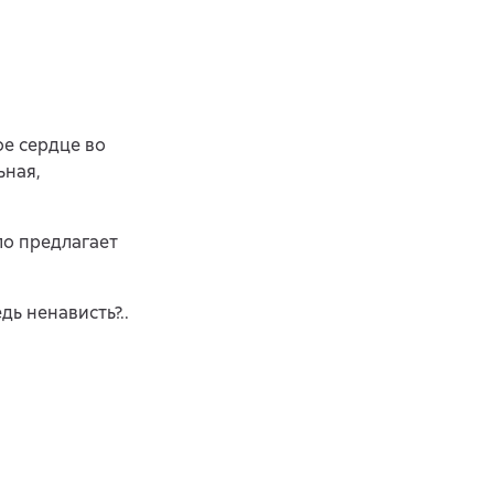
ое сердце во
ьная,
ло предлагает
дь ненависть?..