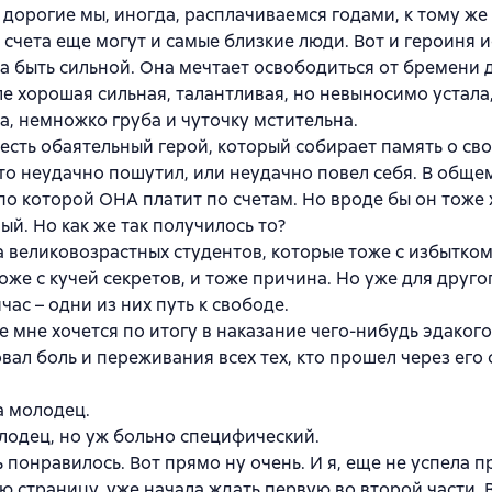
 дорогие мы, иногда, расплачиваемся годами, к тому же
 счета еще могут и самые близкие люди. Вот и героиня 
 быть сильной. Она мечтает освободиться от бремени д
е хорошая сильная, талантливая, но невыносимо устала
а, немножко груба и чуточку мстительна.
 есть обаятельный герой, который собирает память о сво
то неудачно пошутил, или неудачно повел себя. В общем
по которой ОНА платит по счетам. Но вроде бы он тоже
ый. Но как же так получилось то?
а великовозрастных студентов, которые тоже с избытком
оже с кучей секретов, и тоже причина. Но уже для другог
час – одни из них путь к свободе.
е мне хочется по итогу в наказание чего-нибудь эдакого
вал боль и переживания всех тех, кто прошел через его
а молодец.
лодец, но уж больно специфический.
 понравилось. Вот прямо ну очень. И я, еще не успела п
 страницу, уже начала ждать первую во второй части. 