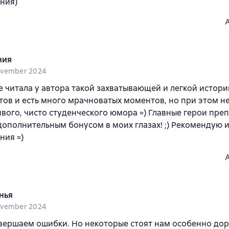
ния)
ния
ovember 2024
е читала у автора такой захватывающей и легкой истори
ов и есть много мрачноватых моментов, но при этом н
вого, чисто студенческого юмора =) Главные герои преп
дополнительным бонусом в моих глазах! ;) Рекомендую 
ния =)
нья
ovember 2024
вершаем ошибки. Но некоторые стоят нам особенно доро