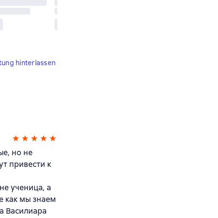
tung hinterlassen
е, но не
ут привести к
не ученица, а
е как мы знаем
да Василиара