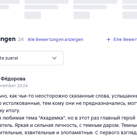
ungen
,
24 Bewertungen
24
Alle Bewertungen anzeigen
Eine Bewer
te zuerst
 Фёдорова
ovember 2024
но, как чьи-то неосторожно сказанные слова, услышанны
 истолкованные, тем кому они не предназначались, мог
у итогу.
 любимая тема "Академка", но в этот раз главный герой 
тель. Яркая и сильная личность, с темным даром. Темны
ительные, язвительные и злопамятные. С первого взгля