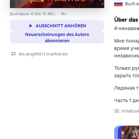
Buch a
Buchdauer 6 Std. 01 Min.
16+
Über das
AUSSCHNITT ANHÖREN
Я ненавиж
Neuerscheinungen des Autors
Мне понад
abonnieren
время уче
Als angehört markieren
независим
Только ру
зарыть то
Ледяная т
Часть 1 д
Inhaltsv