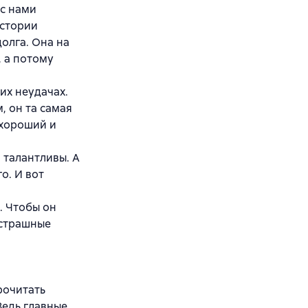
 с нами
истории
олга. Она на
, а потому
их неудачах.
, он та самая
 хороший и
 талантливы. А
о. И вот
. Чтобы он
 страшные
рочитать
Ведь главные