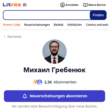
Слайдер с книгами
Слайдер с книгами
Anmelden
Meine Bücher
Finden
Promo-Code
Neuerscheinungen
Beliebt
Hörbücher
Comics und web
Startseite
Михаил Гребенюк
2,3К
Abonnenten
Neuerscheinungen abonnieren
Wir senden eine Benachrichtigung über neue Bücher,