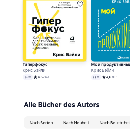
Гиперфокус
Мой продуктивный
Крис Бэйли
Крис Бэйли
Audio
Audio
Средний рейтинг 4,6 на основе 249 оценок
4,6
249
Средний рейтинг
4,6
305
Alle Bücher des Autors
Nach Serien
Nach Neuheit
Nach Beliebthei