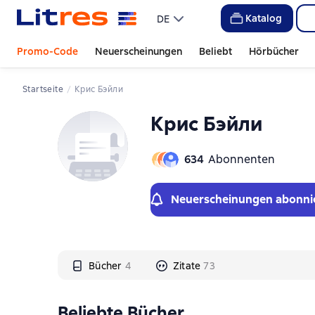
Слайдер с книгами
Слайдер с книгами
Katalog
DE
Promo-Code
Neuerscheinungen
Beliebt
Hörbücher
Startseite
Крис Бэйли
Крис Бэйли
634
Abonnenten
Neuerscheinungen abonni
Bücher
4
Zitate
73
Beliebte Bücher