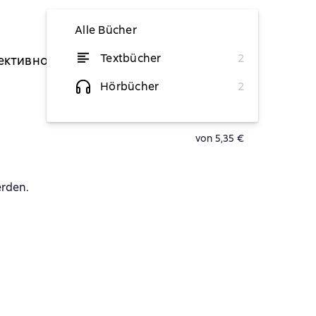
Alle Bücher
Textbücher
2
ективности на себе
von 5,35 €
Hörbücher
2
von 5,35 €
erden.