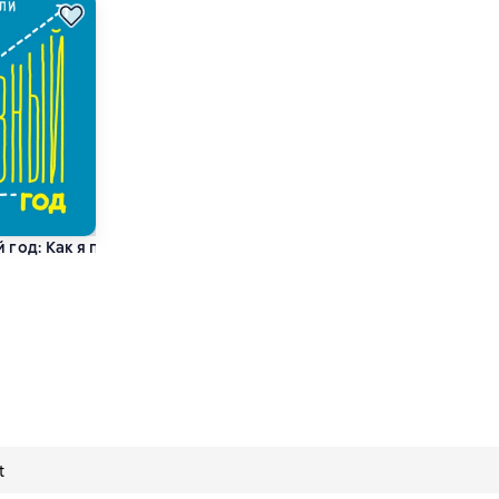
 год: Как я проверил самые известные методики личной эффе
 4,6 на основе 305 оценок
t