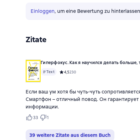
Einloggen
, um eine Bewertung zu hinterlasse
Zitate
Гиперфокус. Как я научился делать больше,
Text
Средний рейтинг 4,5 на основе 230 оценок
4,5
230
Если ваш ум хотя бы чуть-чуть сопротивляетс
Смартфон – отличный повод. Он гарантируе
информации.
33
1
39 weitere Zitate aus diesem Buch