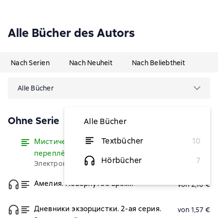
Alle Bücher des Autors
Nach Serien
Nach Neuheit
Nach Beliebtheit
Alle Bücher
Ohne Serie
Alle Bücher
Textbücher
10
Мистические хроники. Волшебный
Lesen
переплёт
Hörbücher
7
Электронная версия бесплатно
Амелия. Повёрнутое время
von 2,10 €
Дневники экзорцистки. 2-ая серия.
von 1,57 €