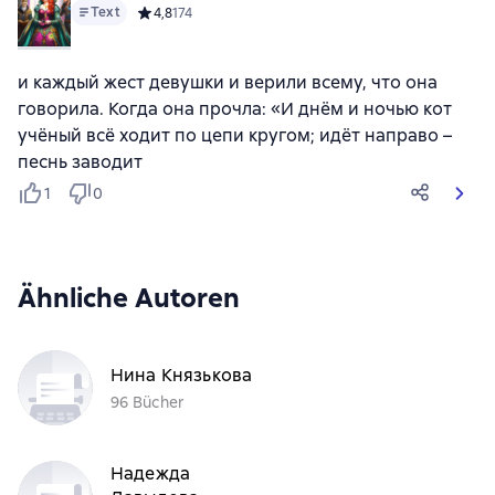
Text
Средний рейтинг 4,8 на основе 174 оценок
4,8
174
и каждый жест девушки и верили всему, что она
говорила. Когда она прочла: «И днём и ночью кот
учёный всё ходит по цепи кругом; идёт направо –
песнь заводит
1
0
Ähnliche Autoren
Нина Князькова
96 Bücher
Надежда