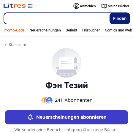
Слайдер с книгами
Слайдер с книгами
Anmelden
Meine Bücher
Finden
Promo-Code
Neuerscheinungen
Beliebt
Hörbücher
Comics und web
Startseite
Фэн Тезий
241
Abonnenten
Neuerscheinungen abonnieren
Wir senden eine Benachrichtigung über neue Bücher,