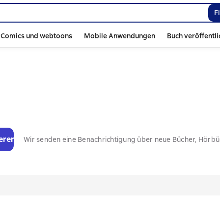
F
Comics und webtoons
Mobile Anwendungen
Buch veröffentl
eren
Wir senden eine Benachrichtigung über neue Bücher, Hörb