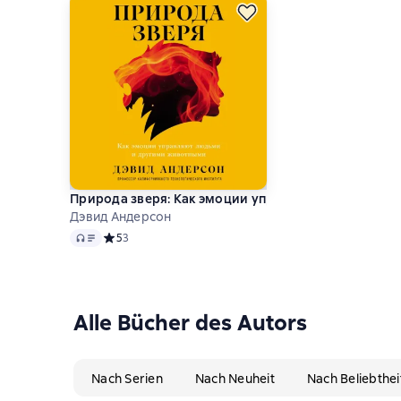
Природа зверя: Как эмоции управляют людьми и 
Дэвид Андерсон
Audio
Средний рейтинг 5 на основе 3 оценок
5
3
Alle Bücher des Autors
Nach Serien
Nach Neuheit
Nach Beliebthei