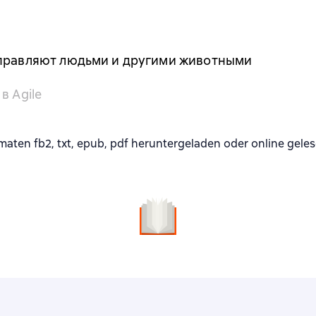
управляют людьми и другими животными
в Agile
ten fb2, txt, epub, pdf heruntergeladen oder online gele
n