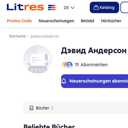
Слайдер с книгами
Слайдер с книгами
Katalog
DE
Promo-Code
Neuerscheinungen
Beliebt
Hörbücher
Startseite
Дэвид Андерсон
Дэвид Андерсон
11
Abonnenten
Neuerscheinungen abonni
Bücher
2
Beliebte Bücher