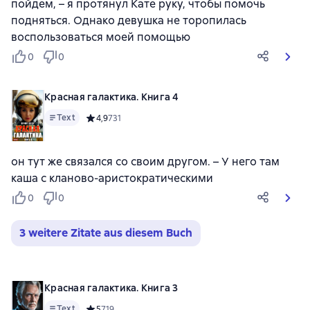
пойдем, – я протянул Кате руку, чтобы помочь
подняться. Однако девушка не торопилась
воспользоваться моей помощью
0
0
Красная галактика. Книга 4
Text
Средний рейтинг 4,9 на основе 731 оценок
4,9
731
он тут же связался со своим другом. – У него там
каша с кланово-аристократическими
0
0
3 weitere Zitate aus diesem Buch
Красная галактика. Книга 3
Text
Средний рейтинг 5 на основе 719 оценок
5
719