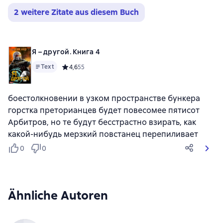
2 weitere Zitate aus diesem Buch
Я – другой. Книга 4
Text
Средний рейтинг 4,6 на основе 55 оценок
4,6
55
боестолкновении в узком пространстве бункера
горстка преторианцев будет повесомее пятисот
Арбитров, но те будут бесстрастно взирать, как
какой-нибудь мерзкий повстанец перепиливает
0
0
Ähnliche Autoren