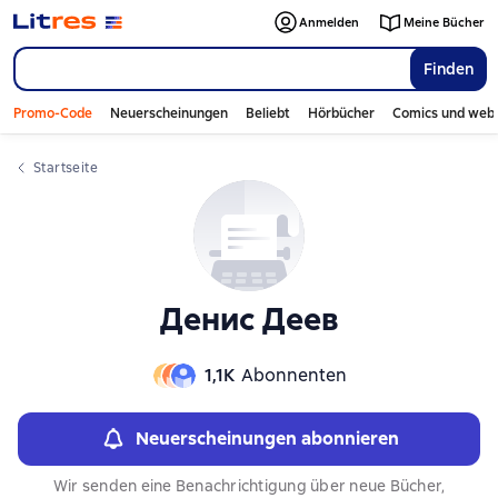
Слайдер с книгами
Слайдер с книгами
Anmelden
Meine Bücher
Finden
Promo-Code
Neuerscheinungen
Beliebt
Hörbücher
Comics und web
Startseite
Денис Деев
1,1К
Abonnenten
Neuerscheinungen abonnieren
Wir senden eine Benachrichtigung über neue Bücher,