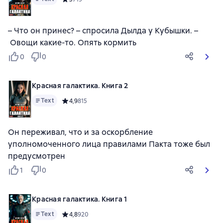
– Что он принес? – спросила Дылда у Кубышки. –
Овощи какие-то. Опять кормить
0
0
Красная галактика. Книга 2
Text
Средний рейтинг 4,9 на основе 815 оценок
4,9
815
Он переживал, что и за оскорбление
уполномоченного лица правилами Пакта тоже был
предусмотрен
1
0
Красная галактика. Книга 1
Text
Средний рейтинг 4,8 на основе 920 оценок
4,8
920