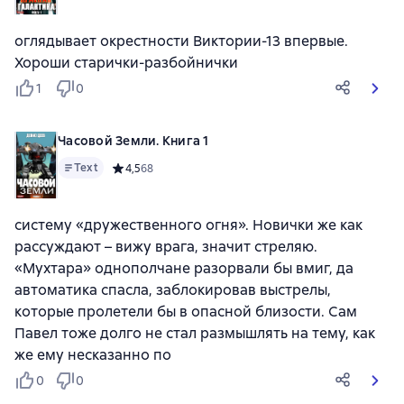
оглядывает окрестности Виктории-13 впервые.
Хороши старички-разбойнички
1
0
Часовой Земли. Книга 1
Text
Средний рейтинг 4,5 на основе 68 оценок
4,5
68
систему «дружественного огня». Новички же как
рассуждают – вижу врага, значит стреляю.
«Мухтара» однополчане разорвали бы вмиг, да
автоматика спасла, заблокировав выстрелы,
которые пролетели бы в опасной близости. Сам
Павел тоже долго не стал размышлять на тему, как
же ему несказанно по
0
0