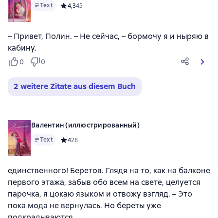
Text
Средний рейтинг 4,3 на основе 45 оценок
4,3
45
– Привет, Полин. – Не сейчас, – бормочу я и ныряю в
кабину.
0
0
2 weitere Zitate aus diesem Buch
Валентин (иллюстрированный)
Text
Средний рейтинг 4 на основе 28 оценок
4
28
единственного! Беретов. Глядя на то, как на балконе
первого этажа, забыв обо всем на свете, целуется
парочка, я цокаю языком и отвожу взгляд. – Это
пока мода не вернулась. Но береты уже
подкрадываются