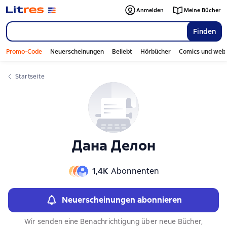
Слайдер с книгами
Слайдер с книгами
Anmelden
Meine Bücher
Finden
Promo-Code
Neuerscheinungen
Beliebt
Hörbücher
Comics und web
Startseite
Дана Делон
1,4К
Abonnenten
Neuerscheinungen abonnieren
Wir senden eine Benachrichtigung über neue Bücher,