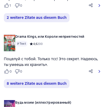
1
0
2 weitere Zitate aus diesem Buch
Drama Kings, или Короли неприятностей
Text
Средний рейтинг 4,6 на основе 200 оценок
4,6
200
Поцелуй с тобой. Только тсс! Это секрет. Надеюсь,
ты умеешь их хранить».
0
0
8 weitere Zitate aus diesem Buch
Будь моим (иллюстрированный)