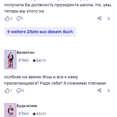
получила бы должность президента школы. Но, увы,
теперь мы этого не
5
1
9 weitere Zitate aus diesem Buch
Валентин
Text
Средний рейтинг 4,6 на основе 179 оценок
4,6
179
особняк на авеню Фош и все к нему
прилагающееся? Ради себя? Я пожимаю плечами:
1
0
Будь моим
Text
Средний рейтинг 4,5 на основе 235 оценок
4,5
235