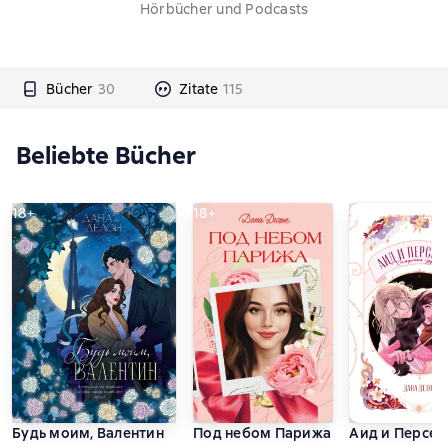
Hörbücher und Podcasts
Bücher
30
Zitate
115
Beliebte Bücher
18+
18+
Будь моим, Валентин
Под небом Парижа
Аид и Персеф