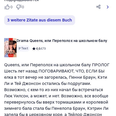
0
0
3 weitere Zitate aus diesem Buch
Drama Queens, или Переполох на школьном балу
Text
Средний рейтинг 4,6 на основе 479 оценок
4,6
479
Queens, или Переполох на школьном балу ПРОЛОГ
Шесть лет назад ПОГОВАРИВАЮТ, ЧТО, ЕСЛИ БЫ
елка в тот вечер не загорелась, Пенни Браун, Кэти
Ли и Тей Джонсон остались бы подругами.
Возможно, с кем‑то из них начал бы встречаться
Люк Уилсон, а может, и нет. Возможно, все вообще
перевернулось бы вверх тормашками и королевой
зимнего бала стала бы Пенелопа Браун, Кэтрин Ли
запела бы в церковном хоре, а Тейлор Джонсон