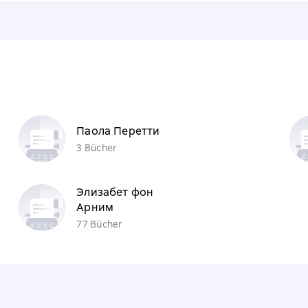
n
Паола Перетти
3 Bücher
Элизабет фон
Арним
77 Bücher