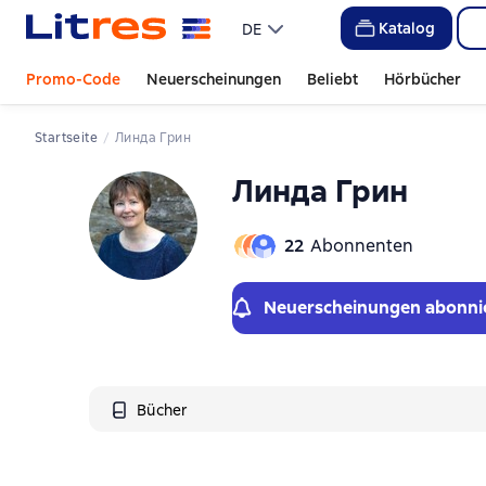
Katalog
DE
Promo-Code
Neuerscheinungen
Beliebt
Hörbücher
Startseite
Линда Грин
Линда Грин
22
Abonnenten
Neuerscheinungen abonni
Bücher