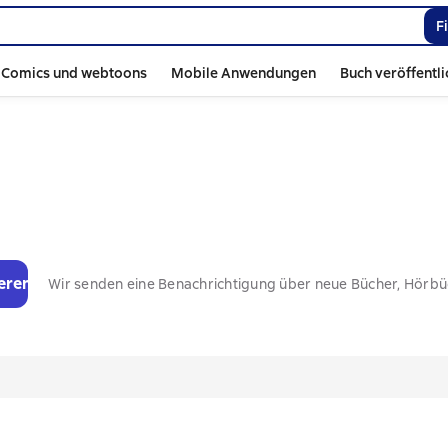
F
Comics und webtoons
Mobile Anwendungen
Buch veröffentl
eren
Wir senden eine Benachrichtigung über neue Bücher, Hörb